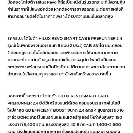
มือสอง โตโยต้า Hilux Revo ก็ถือเป็นหนึ่งในรุ่นรถกระบะที่มีความคุ้ม
ค่าในราคาที่ไม่แพงอีกด้วย หากต้องการขายรถกระบะต่อภายหลังก็
สามารถขายต่อได้ในราคาดีเพราะได้รับความนิยมในตลาดสูง
รถกระบะ โตโยต้า HILUX REVO SMART CAB E PRERUNNER 2.4
รุ่นนี้เป็นพิคอัพเจเนอเรชั่นที่ 8 แบบ 2 ประตู CAB เปิดได้ ขับเคลื่อน
2 ล้อยกสูง เทคโนโลยีทันสมัย และฟังค์ชันการใช้งานหลากหลาย
ภายนอกโดดเด่นด้วยรูปลักษณ์แข็งแกร่งดุดัน ไฟหน้าเป็นแบบ
projector พร้อมระบบเปิดปิดอัตโนมัติตามสภาพแวดล้อมภายนอก
ส่วนภายในมีความหรูหราและเบาะข้างหลังกว้างขวางมากขึ้น
นอกจากนี้ รถกระบะ โตโยต้า HILUX REVO SMART CAB E
PRERUNNER 2.4 ยังใช้เครื่องยนต์ดีเซล คอมมอนเรล เทคโนโลยี
ใหม่ล่าสุด GD EFFICIENT BOOST ขนาด 2.4 ลิตร 4 สูบแถวเรียง 16
วาล์ว DOHC เทอร์โบแปรผันและอินเตอร์คูเลอร์ ให้กำลังสูงสุด 150
แรงม้า ที่ 3,400 รตน. แรงบิดสูงสุด 40.8 กก.-ม. ที่ 1,400-2,600
รตน. มีรูปแบบขับขี่หลากหลาย ทั้งแบบประหยัด แบบสมรรถนะสูง