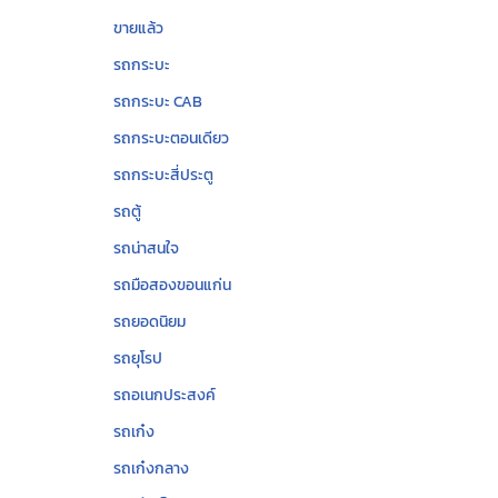
ขายแล้ว
รถกระบะ
รถกระบะ CAB
รถกระบะตอนเดียว
รถกระบะสี่ประตู
รถตู้
รถน่าสนใจ
รถมือสองขอนแก่น
รถยอดนิยม
รถยุโรป
รถอเนกประสงค์
รถเก๋ง
รถเก๋งกลาง