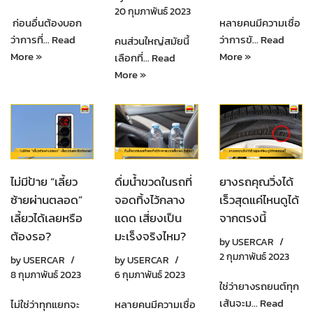
20 กุมภาพันธ์ 2023
ก่อนอื่นต้องบอก
หลายคนมีความเชื่อ
ว่าการที่…
Read
ว่าการขั…
Read
คนส่วนใหญ่สมัยนี้
More »
More »
เลือกที่…
Read
More »
ไม่มีป้าย “เลี้ยว
ดื่มน้ำขวดในรถที่
ยางรถคุณวิ่งได้
ซ้ายผ่านตลอด”
จอดทิ้งไว้กลาง
เร็วสุดแค่ไหนดูได้
เลี้ยวได้เลยหรือ
แดด เสี่ยงเป็น
จากตรงนี้
ต้องรอ?
มะเร็งจริงไหม?
by
USERCAR
2 กุมภาพันธ์ 2023
by
USERCAR
by
USERCAR
8 กุมภาพันธ์ 2023
6 กุมภาพันธ์ 2023
ใช่ว่ายางรถยนต์ทุก
เส้นจะม…
Read
ไม่ใช่ว่าทุกแยกจะ
หลายคนมีความเชื่อ