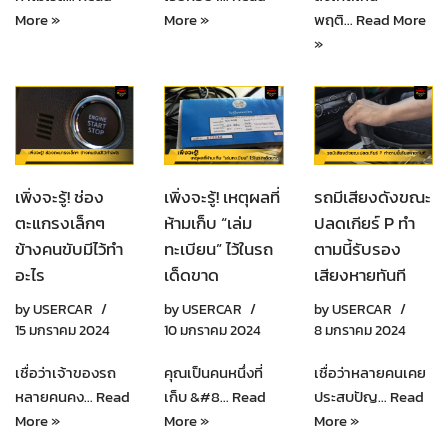
More »
More »
พฤติ…
Read More
»
เพิ่งจะรู้! ช่อง
เพิ่งจะรู้! เหตุผลที่
รถมีเสียงดังขณะ
ตะแกรงเล็กๆ
ห้ามเก็บ “เล่ม
ปลดเกียร์ P ทำ
ข้างคนขับมีไว้ทำ
ทะเบียน” ไว้ในรถ
ตามนี้รับรอง
อะไร
เด็ดขาด
เสียงหายทันที
by
USERCAR
by
USERCAR
by
USERCAR
15 มกราคม 2024
10 มกราคม 2024
8 มกราคม 2024
เชื่อว่าเจ้าของรถ
คุณเป็นคนหนึ่งที่
เชื่อว่าหลายคนเคย
หลายคนคง…
Read
เก็บ &#8…
Read
ประสบปัญ…
Read
More »
More »
More »