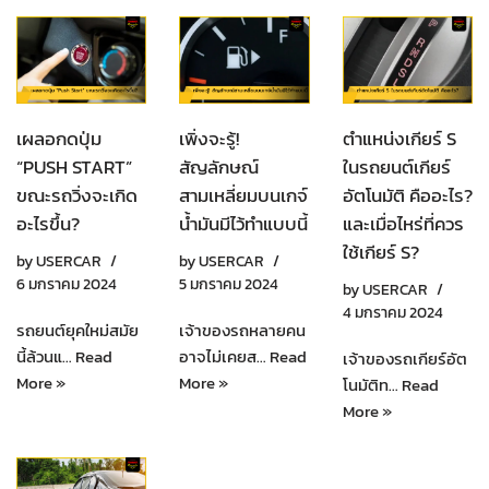
เผลอกดปุ่ม
เพิ่งจะรู้!
ตำแหน่งเกียร์ S
“PUSH START”
สัญลักษณ์
ในรถยนต์เกียร์
ขณะรถวิ่งจะเกิด
สามเหลี่ยมบนเกจ์
อัตโนมัติ คืออะไร?
อะไรขึ้น?
น้ำมันมีไว้ทำแบบนี้
และเมื่อไหร่ที่ควร
ใช้เกียร์ S?
by
USERCAR
by
USERCAR
6 มกราคม 2024
5 มกราคม 2024
by
USERCAR
4 มกราคม 2024
รถยนต์ยุคใหม่สมัย
เจ้าของรถหลายคน
นี้ล้วนแ…
Read
อาจไม่เคยส…
Read
เจ้าของรถเกียร์อัต
More »
More »
โนมัติท…
Read
More »