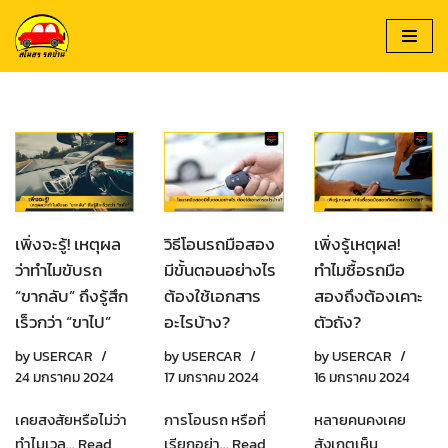
Skip
to
content
เพิ่งจะรู้! เหตุผล
วิธีโอนรถมือสอง
เพิ่งรู้เหตุผล!
ว่าทำไมขับรถ
มีขั้นตอนอย่างไร
ทำไมซื้อรถมือ
“ขากลับ” ถึงรู้สึก
ต้องใช้เอกสาร
สองถึงต้องเคาะ
เร็วกว่า “ขาไป”
อะไรบ้าง?
ตัวถัง?
by
USERCAR
by
USERCAR
by
USERCAR
24 มกราคม 2024
17 มกราคม 2024
16 มกราคม 2024
เคยสงสัยหรือไม่ว่า
การโอนรถ หรือที่
หลายคนคงเคย
ทำไมเวล…
Read
เรียกอย่า…
Read
สังเกตเห็น