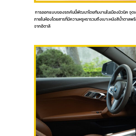
การออกแบบของรถคันนี้พัฒนาโดยทีมงานในเมืองมิวนิค จุดเด่น
ภายในห้องโดยสารที่มีความหรูหรารวมถึงเบาะหนังสีน้ำตาลพ
จากอิตาลี