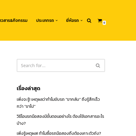
่าวสาร&กิจกรรม
ประเภทรถ
ยี่ห้อรถ
0
เรื่องล่าสุด
เพิ่งจะรู้! เหตุผลว่าทำไมขับรถ “ขากลับ” ถึงรู้สึกเร็ว
กว่า “ขาไป”
วิธีโอนรถมือสองมีขั้นตอนอย่างไร ต้องใช้เอกสารอะไร
บ้าง?
เพิ่งรู้เหตุผล! ทำไมซื้อรถมือสองถึงต้องเคาะตัวถัง?