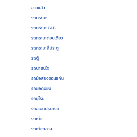
ขายแล้ว
รถกระบะ
รถกระบะ CAB
รถกระบะตอนเดียว
รถกระบะสี่ประตู
รถตู้
รถน่าสนใจ
รถมือสองขอนแก่น
รถยอดนิยม
รถยุโรป
รถอเนกประสงค์
รถเก๋ง
รถเก๋งกลาง