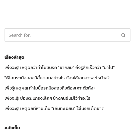
เรื่องล่าสุด
เพิ่งจะรู้! เหตุผลว่าทำไมขับรถ “ขากลับ” ถึงรู้สึกเร็วกว่า “ขาไป”
วิธีโอนรถมือสองมีขั้นตอนอย่างไร ต้องใช้เอกสารอะไรบ้าง?
เพิ่งรู้เหตุผล! ทำไมซื้อรถมือสองถึงต้องเคาะตัวถัง?
เพิ่งจะรู้! ช่องตะแกรงเล็กๆ ข้างคนขับมีไว้ทำอะไร
เพิ่งจะรู้! เหตุผลที่ห้ามเก็บ “เล่มทะเบียน” ไว้ในรถเด็ดขาด
คลังเก็บ