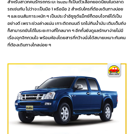
สำหรับสาวกคนรักรถกระบะ Isuzu ก็เป็นตัวเลือกยอดนิยมในตลาด
รถเช่นกัน ไม่ว่าจะเป็นมือ 1 หรือมือ 2 สำหรับใครที่ต้องเดินทางบ่อย
ๆ และขนสัมภาระหนัก ๆ เป็นประจำอิซูซุดีแม็กซ์ก็ตอบโจทย์ได้เป็น
อย่างดี เพราะช่วงล่างแน่น เกาะติดถนนดี รถไม่กินน้ำมัน เติมเต็มถัง
ก็สามารถขับได้ในระยะทางที่ไกลมาก ๆ อีกทั้งยังดูแลรักษาง่ายไม่มี
เรื่องจุกจิกกวนใจ พร้อมห้องโดยสารที่กว้างนั่งได้สบายเหมาะกับคน
ที่ต้องเดินทางไกลบ่อย ๆ