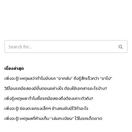
เรื่องล่าสุด
เพิ่งจะรู้! เหตุผลว่าทำไมขับรถ “ขากลับ” ถึงรู้สึกเร็วกว่า “ขาไป”
วิธีโอนรถมือสองมีขั้นตอนอย่างไร ต้องใช้เอกสารอะไรบ้าง?
เพิ่งรู้เหตุผล! ทำไมซื้อรถมือสองถึงต้องเคาะตัวถัง?
เพิ่งจะรู้! ช่องตะแกรงเล็กๆ ข้างคนขับมีไว้ทำอะไร
เพิ่งจะรู้! เหตุผลที่ห้ามเก็บ “เล่มทะเบียน” ไว้ในรถเด็ดขาด