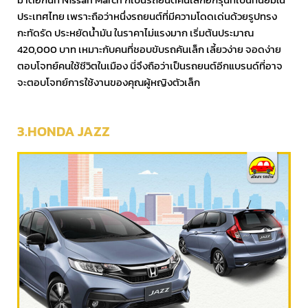
ประเทศไทย เพราะถือว่าหนึ่งรถยนต์ที่มีความโดดเด่นด้วยรูปทรง
กะทัดรัด ประหยัดน้ำมัน ในราคาไม่แรงมาก เริ่มต้นประมาณ
420,000 บาท เหมาะกับคนที่ชอบขับรถคันเล็ก เลี้ยวง่าย จอดง่าย
ตอบโจทย์คนใช้ชีวิตในเมือง นี่จึงถือว่าเป็นรถยนต์อีกแบรนด์ที่อาจ
จะตอบโจทย์การใช้งานของคุณผู้หญิงตัวเล็ก
3.HONDA JAZZ