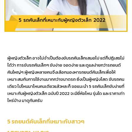
ผู้หญิงตัวเล็ก อาจไม่จำเป็นต้องขับรถคันเล็กเสมอไป แต่ก็ปฎิเสธไม่
ได้ว่า การขับรถคันเล็กๆ ขับง่าย จอดง่าย และดูแลง่ายกว่ารถยนต์
คันใหญ่ๆ ผู้หญิงหลายคนจึงเลือกมองหารถยนต์คันเล็กเพื่อให้
เหมาะสมกับการใช้งานมากกว่าขนาดรถ ยิ่งเป็นผู้หญิงโสด ขับรถคน
เดียว ไปไหนมาไหนคนเดียวแล้วหละก็ ขอแนะนำ 5 รถคันเล็กขับง่ายที่
เหมาะกับผู้หญิงตัวเล็ก ฉบับปี 2022 จะมียี่ห้อไหน รุ่นใด และราคาเท่า
ไหร่บ้าง มาดูกันครับ
5 รถยนต์คันเล็กที่เหมาะกับสาวๆ