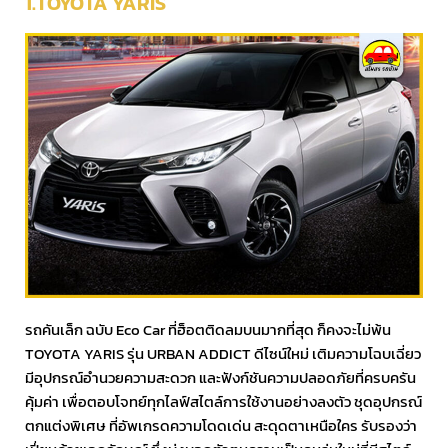
1.TOYOTA YARIS
รถคันเล็ก ฉบับ Eco Car ที่ฮ็อตติดลมบนมากที่สุด ก็คงจะไม่พ้น
TOYOTA YARIS รุ่น URBAN ADDICT ดีไซน์ใหม่ เติมความโฉบเฉี่ยว
มีอุปกรณ์อำนวยความสะดวก และฟังก์ชันความปลอดภัยที่ครบครัน
คุ้มค่า เพื่อตอบโจทย์ทุกไลฟ์สไตล์การใช้งานอย่างลงตัว ชุดอุปกรณ์
ตกแต่งพิเศษ ที่อัพเกรดความโดดเด่น สะดุดตาเหนือใคร รับรองว่า