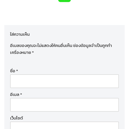
ใส่ความเห็น
อีเมลของคุณจะไม่แสดงให้คนอื่นเห็น
ช่องข้อมูลจำเป็นถูกทำ
เครื่องหมาย
*
ชื่อ
*
อีเมล
*
เว็บไซต์