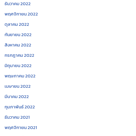
ธันวาคม 2022
พฤศจิกายน 2022
ตุลาคม 2022
กันยายน 2022
สิงหาคม 2022
กรกฎาคม 2022
มิถุนายน 2022
พฤษภาคม 2022
เมษายน 2022
มีนาคม 2022
กุมภาพันธ์ 2022
ธันวาคม 2021
พฤศจิกายน 2021