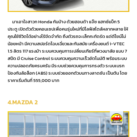
มาเอาใจสาวก Honda กันบ้าง ด้วยฮอนด้า แจ๊ซ แฮทช์แบ็ก 5
ประตู เปิดตัวด้วยคอนเซปเพื่อคนรุ่นใหม่ที่มีไลฟ์สไตล์หลากหลาย ให้
คุณใช้ชีวิตได้อย่างไร้ขีดจำกัด ถึงตัวรถจะเล็กกะทัดรัด แต่ดีไซน์ไม่
น้อยหน้า มีความสปอร์ตโฉบเฉี่ยวและทันสมัย เครื่องยนต์ i-VTEC
1.5 ลิตร 117 แรงม้า ระบบควบคุมการเปลี่ยนเกียร์ที่พวงมาลัย แบบ 7
สปีด มี Cruise Control ระบบควบคุมความเร็วอัตโนมัติ พร้อมระบบ
ความปลอดภัยครบครัน มีระบบช่วยควบคุมการทรงตัว ระบบเบรก
ป้องกันล้อล็อก (ABS) ระบบช่วยออกตัวบนทางลาดชัน เป็นต้น โดย
ราคาเริ่มต้นที่ 555,000 บาท
4.MAZDA 2