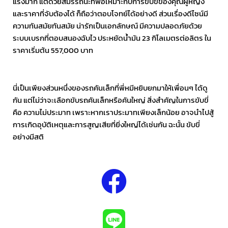
แรงมาก แต่ด้วยสมรรถนะที่พอเหมาะกับการขับขี่ของคุณผู้หญิง
และราคาที่จับต้องได้ ก็ถือว่าตอบโจทย์ได้อย่างดี ส่วนเรื่องดีไซน์มี
ความทันสมัยทันสมัย น่ารักเป็นเอกลักษณ์ มีความปลอดภัยด้วย
ระบบเบรกที่ตอบสนองฉับไว ประหยัดน้ำมัน 23 กิโลเมตรต่อลิตร ใน
ราคาเริ่มต้น 557,000 บาท
นี่เป็นเพียงส่วนหนึ่งของรถคันเล็กที่พี่หมีหยิบยกมาให้เพื่อนๆ ได้ดู
กัน แต่ไม่ว่าจะเลือกขับรถคันเล็กหรือคันใหญ่ สิ่งสำคัญในการขับขี่
คือ ความไม่ประมาท เพราะหากเราประมาทเพียงเล็กน้อย อาจนำไปสู้
การเกิดอุบัติเหตุและการสูญเสียที่ยิ่งใหญ่ได้เช่นกัน ฉะนั้น ขับขี่
อย่างมีสติ