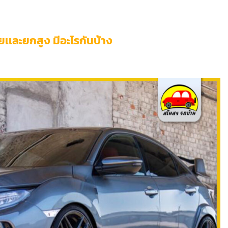
ยเเละยกสูง มีอะไรกันบ้าง