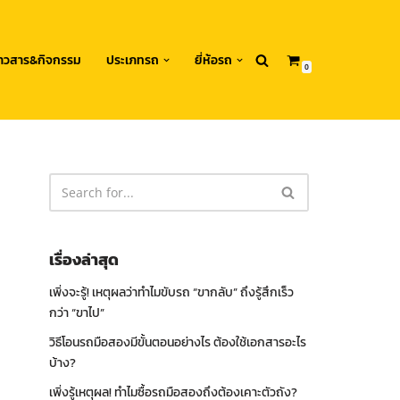
่าวสาร&กิจกรรม
ประเภทรถ
ยี่ห้อรถ
0
เรื่องล่าสุด
เพิ่งจะรู้! เหตุผลว่าทำไมขับรถ “ขากลับ” ถึงรู้สึกเร็ว
กว่า “ขาไป”
วิธีโอนรถมือสองมีขั้นตอนอย่างไร ต้องใช้เอกสารอะไร
บ้าง?
เพิ่งรู้เหตุผล! ทำไมซื้อรถมือสองถึงต้องเคาะตัวถัง?