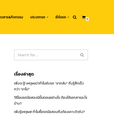
่าวสาร&กิจกรรม
ประเภทรถ
ยี่ห้อรถ
0
เรื่องล่าสุด
เพิ่งจะรู้! เหตุผลว่าทำไมขับรถ “ขากลับ” ถึงรู้สึกเร็ว
กว่า “ขาไป”
วิธีโอนรถมือสองมีขั้นตอนอย่างไร ต้องใช้เอกสารอะไร
บ้าง?
เพิ่งรู้เหตุผล! ทำไมซื้อรถมือสองถึงต้องเคาะตัวถัง?