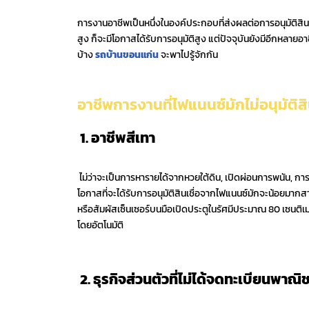
การงานอาชีพเป็นหนึ่งในองค์ประกอบที่ส่งผลต่อการอนุมัติสินเ
สูง ก็จะมีโอกาสได้รับการอนุมัติสูง แต่ปัจจุบันยังมีอีกหลายอ
บ้าง
รถบ้านขอนแก่น
จะพาไปรู้จักกัน
อาชีพการงานที่ไฟแนนซ์มักไม่อนุมัติส
1. อาชีพสีเทา
ไม่ว่าจะเป็นการหารายได้จากหวยใต้ดิน,​ เปิดผ่อนการพนัน, กา
โอกาสที่จะได้รับการอนุมัติสินเชื่อจากไฟแนนซ์มักจะน้อยม
หรือสัมผัสเซ็นเซอร์บนมือเปิดประตูในรัศมีประมาณ 80 เซนติเมต
โดยอัตโนมัติ
2. ธุรกิจส่วนตัวที่ไม่ได้จดทะเบียนพาณิช