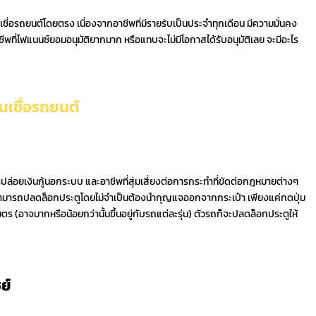
ชื่อรถยนต์โดยตรง เนื่องจากอาชีพที่มีรายรับเป็นประจำทุกเดือน มีความมั่นคง
าชีพที่ไฟแนนซ์ยอมอนุมัติยากมาก หรือแทบจะไม่มีโอกาสได้รับอนุมัติเลย จะมีอะไร
ินเชื่อรถยนต์
รปล่อยเงินกู้นอกระบบ และอาชีพที่สุ่มเสี่ยงต่อการกระทำที่ขัดต่อกฎหมายต่างๆ
ากสามารถปลดล็อกประตูโดยไม่จำเป็นต้องนำกุญแจออกจากกระเป๋า เพียงแค่กดปุ่ม
ร (อาจมากหรือน้อยกว่านั้นขึ้นอยู่กับรถแต่ละรุ่น) ตัวรถก็จะปลดล็อกประตูให้
ย์