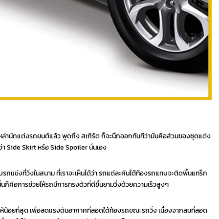
านักแต่งรถยนต์แล้ว พูดถึง สเกิร์ต ก็จะนึกออกทันทีว่ามันคือส่วนของชุดแต่ง
ว่า Side Skirt หรือ Side Spoiler นั่นเอง
ถแข่งที่วิ่งในสนาม ที่เราจะเห็นได้ว่า รถแต่ละคันใต้ท้องรถแทบจะติดพื้นแทร็ก
นก็คือการช่วยให้รถมีการทรงตัวที่ดีขึ้นยามวิ่งด้วยความเร็วสูงๆ
ให้น้อยที่สุด เพื่อลดแรงดันอากาศที่ลอดใต้ท้องรถขณะรถวิ่ง เนื่องจากลมที่ลอด