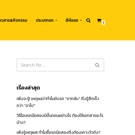
่าวสาร&กิจกรรม
ประเภทรถ
ยี่ห้อรถ
0
เรื่องล่าสุด
เพิ่งจะรู้! เหตุผลว่าทำไมขับรถ “ขากลับ” ถึงรู้สึกเร็ว
กว่า “ขาไป”
วิธีโอนรถมือสองมีขั้นตอนอย่างไร ต้องใช้เอกสารอะไร
บ้าง?
เพิ่งรู้เหตุผล! ทำไมซื้อรถมือสองถึงต้องเคาะตัวถัง?