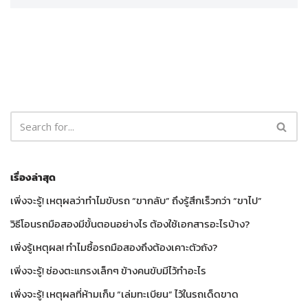
เรื่องล่าสุด
เพิ่งจะรู้! เหตุผลว่าทำไมขับรถ “ขากลับ” ถึงรู้สึกเร็วกว่า “ขาไป”
วิธีโอนรถมือสองมีขั้นตอนอย่างไร ต้องใช้เอกสารอะไรบ้าง?
เพิ่งรู้เหตุผล! ทำไมซื้อรถมือสองถึงต้องเคาะตัวถัง?
เพิ่งจะรู้! ช่องตะแกรงเล็กๆ ข้างคนขับมีไว้ทำอะไร
เพิ่งจะรู้! เหตุผลที่ห้ามเก็บ “เล่มทะเบียน” ไว้ในรถเด็ดขาด