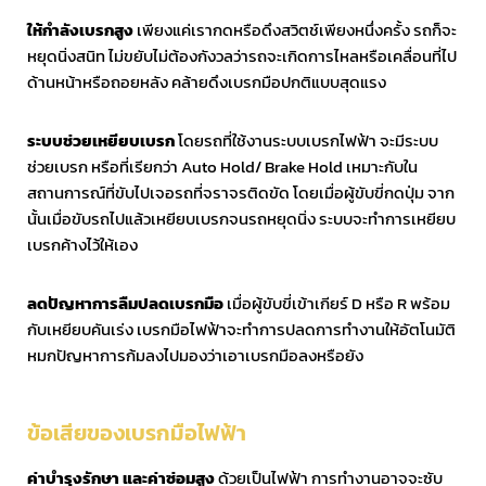
ให้กำลังเบรกสูง
เพียงแค่เรากดหรือดึงสวิตช์เพียงหนึ่งครั้ง รถก็จะ
หยุดนิ่งสนิท ไม่ขยับไม่ต้องกังวลว่ารถจะเกิดการไหลหรือเคลื่อนที่ไป
ด้านหน้าหรือถอยหลัง คล้ายดึงเบรกมือปกติแบบสุดแรง
ระบบช่วยเหยียบเบรก
โดยรถที่ใช้งานระบบเบรกไฟฟ้า จะมีระบบ
ช่วยเบรก หรือที่เรียกว่า Auto Hold/ Brake Hold เหมาะกับใน
สถานการณ์ที่ขับไปเจอรถที่จราจรติดขัด โดยเมื่อผู้ขับขี่กดปุ่ม จาก
นั้นเมื่อขับรถไปแล้วเหยียบเบรกจนรถหยุดนิ่ง ระบบจะทำการเหยียบ
เบรกค้างไว้ให้เอง
ลดปัญหาการลืมปลดเบรกมือ
เมื่อผู้ขับขี่เข้าเกียร์ D หรือ R พร้อม
กับเหยียบคันเร่ง เบรกมือไฟฟ้าจะทำการปลดการทำงานให้อัตโนมัติ
หมกปัญหาการก้มลงไปมองว่าเอาเบรกมือลงหรือยัง
ข้อเสียของเบรกมือไฟฟ้า
ค่าบำรุงรักษา และค่าซ่อมสูง
ด้วยเป็นไฟฟ้า การทำงานอาจจะซับ