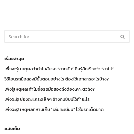
เรื่องล่าสุด
เพิ่งจะรู้! เหตุผลว่าทำไมขับรถ “ขากลับ” ถึงรู้สึกเร็วกว่า “ขาไป”
วิธีโอนรถมือสองมีขั้นตอนอย่างไร ต้องใช้เอกสารอะไรบ้าง?
เพิ่งรู้เหตุผล! ทำไมซื้อรถมือสองถึงต้องเคาะตัวถัง?
เพิ่งจะรู้! ช่องตะแกรงเล็กๆ ข้างคนขับมีไว้ทำอะไร
เพิ่งจะรู้! เหตุผลที่ห้ามเก็บ “เล่มทะเบียน” ไว้ในรถเด็ดขาด
คลังเก็บ