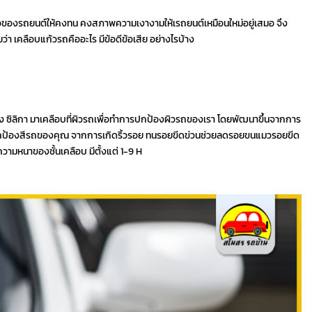
ิวของรถยนต์ให้คงทน คงสภาพความเงางามให้เรถยนต์เหมือนใหม่อยู่เสมอ จึง
่า เคลือบแก้วรถคืออะไร มีข้อดีข้อเสีย อย่างไรบ้าง
ง ซิลิกา มาเคลือบที่ผิวรถเพื่อทำการปกป้องผิวรถของเรา โดยพัฒนาขึ้นจากการ
วยปกป้องสีรถของคุณ จากการเกิดริ้วรอย ทนรอยขีดข่วนช่วยลดรอยขนแมวรอยขีด
ามหนาของชั้นเคลือบ มีตั้งแต่ 1-9 H