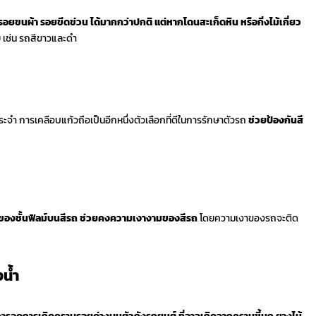
ยขนผ้า รอยขีดข่วน ได้มากกว่าปกติ แต่หากโดนสะเก็ดหิน หรือกิ่งไม้เกี่ยว
ย เช่น รถสีขาวและดำ
การเคลือบแก้วถือเป็นอีกหนึ่งตัวเลือกที่ดีในการรักษาตัวรถ
ช่วยป้องกันสี
ของชั้นฟิลม์บนสีรถ ช่วยคงความเงางามของสีรถ
โดยความเงาของรถจะติด
น้ำ