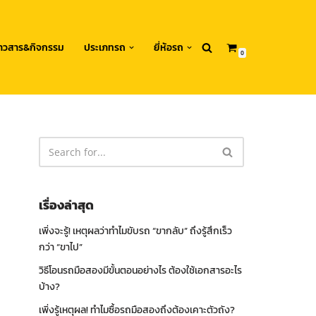
่าวสาร&กิจกรรม
ประเภทรถ
ยี่ห้อรถ
0
เรื่องล่าสุด
เพิ่งจะรู้! เหตุผลว่าทำไมขับรถ “ขากลับ” ถึงรู้สึกเร็ว
กว่า “ขาไป”
วิธีโอนรถมือสองมีขั้นตอนอย่างไร ต้องใช้เอกสารอะไร
บ้าง?
เพิ่งรู้เหตุผล! ทำไมซื้อรถมือสองถึงต้องเคาะตัวถัง?