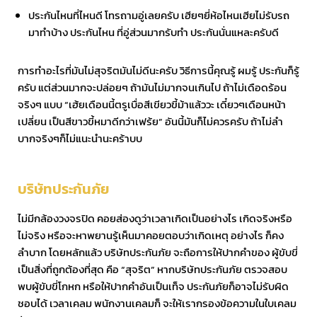
ประกันไหนที่ไหนดี โทรถามอู่เลยครับ เฮียๆยี่ห้อไหนเฮียไม่รับรถ
มาทำบ้าง ประกันไหน ที่อู่ส่วนมากรับทำ ประกันนั่นแหละครับดี
การทำอะไรที่มันไม่สุจริตมันไม่ดีนะครับ วิธีการนี้คุณรู้ ผมรู้ ประกันก็รู้
ครับ แต่ส่วนมากจะปล่อยๆ ถ้ามันไม่มากจนเกินไป ถ้าไม่เดือดร้อน
จริงๆ แบบ “เฮ้ยเดือนนี้ตรูเบื่อสีเขียวขี้ม้าแล้ววะ เดี๋ยวๆเดือนหน้า
เปลี่ยน เป็นสีขาวขี้หมาดีกว่าเฟร้ย” อันนี้มันก็ไม่ควรครับ ถ้าไม่ลำ
บากจริงๆก็ไม่แนะนำนะคร้าบบ
บริษัทประกันภัย
ไม่มีกล้องวงจรปิด คอยส่องดูว่าเวลาเกิดเป็นอย่างไร เกิดจริงหรือ
ไม่จริง หรือจะหาพยานรู้เห็นมาคอยตอบว่าเกิดเหตุ อย่างไร ก็คง
ลำบาก โดยหลักแล้ว บริษัทประกันภัย จะถือการให้ปากคำของ ผู้ขับขี่
เป็นสิ่งที่ถูกต้องที่สุด คือ “สุจริต” หากบริษัทประกันภัย ตรวจสอบ
พบผู้ขับขี่โกหก หรือให้ปากคำอันเป็นเท็จ ประกันภัยก็อาจไม่รับผิด
ชอบได้ เวลาเคลม พนักงานเคลมก็ จะให้เรากรองข้อความในใบเคลม