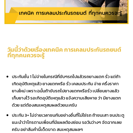
วันนี้ว่าด้วยเรื่องเทคนิค การเคลมประกันรถยนต์
ที่ทุกคนควรจะรู้
ประกันชั้น 1 ไม่จ่ายในกรณีที่ขับๆรถไปแล้วรถยางแตก รั่ว แต่ถ้า
เกิดอุบัติเหตุแล้ว ยางแตกหรือ รั่ว เคลมประกัน จ่าย ครึ่งราคา
ยางใหม่ เพราะฉนั้นถ้าขับรถไปยางแตกหรือรั่ว เปลี่ยนยางแล้ว
เก็บยางไว้ รอเกิดอุบัติเหตุแล้ว แจ้งความเสียหาย ว่า มียางแตก
ด้วย แต่ต้องสมเหตุสมผลด้วยนะครับ
ประกัน 3+ ไม่จ่ายเวลาชนกับอย่างอื่นที่ไม่ใช่รถ ถ้าชนเสา ชนประตู
แนะนำว่าโทรตามเพื่อนที่มีแผลต้องซ่อม รอวันว่างๆ จัดฉากเลย
ครับ อย่าลืมคำนี้เด็ดขาด สมเหตุสมผลๆ