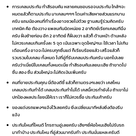
การเคลมประกัน ทำสีรอบคัน หลายคนชอบรอจนประกัน ใกล้ๆจะ
หมดแล้วก็ตามประกัน มาเคลมๆๆๆ โดนค่าเสียหายส่วนแรกบาน
ครับ แถมน้องคนที่ทำเรื่องอาจซวยไปด้วย ฐานสมรู้ร่วมคิดครับ
เทคนิค คือ ต้องวาง แพลนกันนิดหน่อย 2 อาทิตย์เรียกเคลมทีนึง
ครับ ฝั่งซ้ายก่อน อีก 2 อาทิตย์ ก็ฝั่งขวา แล้วก็ ด้านหน้า ด้านหลัง
ไม่ควรเคลมเกินครั้งละ 5 จุด เน้นเฉพาะจุดใหญ่ๆนะ ใช้เวลา ไม่เกิน
เดือนครึ่ง อาจจะไม่ครบทุกชิ้นแต่ ก็เรียบร้อยแล้ว เสร็จแล้วก็
รวบรวมใบเคลม ทั้งหมด ไปที่อู่ที่รับเคลมประกันครับ บอกไปเลย
ครับว่าเนี่ยมีใบเคลมทั้งหมดเนี่ย ทำสีรอบคันเลยนะเฮีย ถ้าขาดไป
ชิ้น สอง ชิ้น ส่วนใหญ่จะไม่คิดเงินเพิ่มครับ
คนที่ขายประกันคุณ นี่ต้องตีซี้ แล้วก็ถามตรงๆเลยว่า เคสไหน
เคลมประกันทำได้ เคลมประกันทำไม่ได้ เคสนี้ควรทำยังไง ถ้าเขาไม่
ปกป้องผลประโยชน์ให้เรา เราก็ไม่ควรซื้อ ประกันเค้าครับ
ของแต่งรถแพงๆแจ้งไว้เลยครับ ยิ่งเปลี่ยนมาทีหลังยิ่งต้องรีบ
แจ้ง
ประกันไหนที่ไหนดี โทรถามอู่เลยครับ เฮียๆยี่ห้อไหนเฮียไม่รับรถ
มาทำบ้าง ประกันไหน ที่อู่ส่วนมากรับทำ ประกันนั่นแหละครับดี