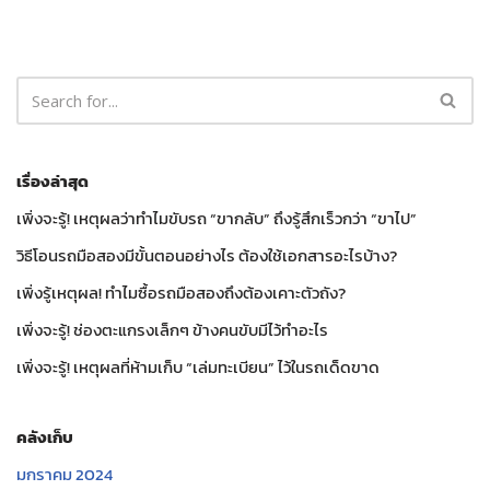
เรื่องล่าสุด
เพิ่งจะรู้! เหตุผลว่าทำไมขับรถ “ขากลับ” ถึงรู้สึกเร็วกว่า “ขาไป”
วิธีโอนรถมือสองมีขั้นตอนอย่างไร ต้องใช้เอกสารอะไรบ้าง?
เพิ่งรู้เหตุผล! ทำไมซื้อรถมือสองถึงต้องเคาะตัวถัง?
เพิ่งจะรู้! ช่องตะแกรงเล็กๆ ข้างคนขับมีไว้ทำอะไร
เพิ่งจะรู้! เหตุผลที่ห้ามเก็บ “เล่มทะเบียน” ไว้ในรถเด็ดขาด
คลังเก็บ
มกราคม 2024