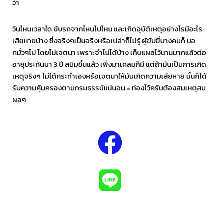
ว่า
วันไหนเวลาใด ขับรถจากไหนไปไหน และเกิดอุบัติเหตุอย่างไรมีอะไร
เสียหายบ้าง ซึ่งจริงๆเป็นจริงหรือเปล่าก็ไม่รู้ ผู้ขับขี่บางคนก็ บอ
กมั่วๆไป โดยไม่เจตนา เพราะจำไม่ได้บ้าง เก็บแผลไว้นานมากแล้วต่อ
อายุประกันมา 3 ปี สนิมขึ้นแล้ว เพิ่งมาเคลมก็มี แต่ถ้ามันเป็นการเกิด
เหตุจริงๆ ไม่ได้กระทำเองหรือเจตนาให้มันเกิดความเสียหาย นั้นก็ได้
รับความคุ้มครองตามกรมธรรม์แน่นอน = ท่องไว้ครับต้องสมเหตุสม
ผลๆ