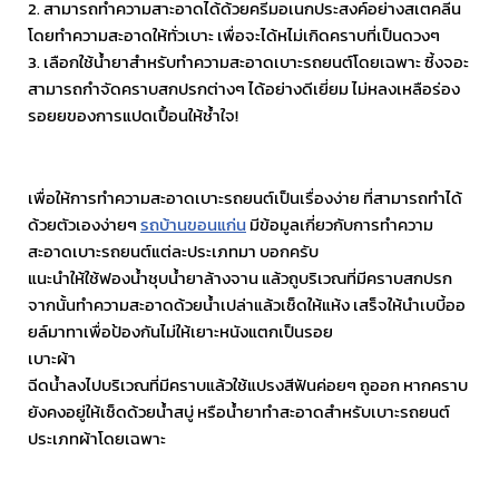
2. สามารถทำความสาะอาดได้ด้วยครีมอเนกประสงค์อย่างสเตคลีน
โดยทำความสะอาดให้ทั่วเบาะ เพื่อจะได้หไม่เกิดคราบที่เป็นดวงๆ
3. เลือกใช้น้ำยาสำหรับทำความสะอาดเบาะรถยนต์โดยเฉพาะ ซี้งจอะ
สามารถกำจัดคราบสกปรกต่างๆ ได้อย่างดีเยี่ยม ไม่หลงเหลือร่อง
รอยยของการแปดเปื้อนให้ช้ำใจ!
เพื่อให้การทำความสะอาดเบาะรถยนต์เป็นเรื่องง่าย ที่สามารถทำได้
ด้วยตัวเองง่ายๆ
รถบ้านขอนแก่น
มีข้อมูลเกี่ยวกับการทำความ
สะอาดเบาะรถยนต์แต่ละประเภทมา บอกครับ
แนะนำให้ใช้ฟองน้ำชุบน้ำยาล้างจาน แล้วถูบริเวณที่มีคราบสกปรก
จากนั้นทำความสะอาดด้วยน้ำเปล่าแล้วเช็ดให้แห้ง เสร็จให้นำเบบี้ออ
ยล์มาทาเพื่อป้องกันไม่ให้เยาะหนังแตกเป็นรอย
เบาะผ้า
ฉีดน้ำลงไปบริเวณที่มีคราบแล้วใช้แปรงสีฟันค่อยๆ ถูออก หากคราบ
ยังคงอยู่ให้เช็ดด้วยน้ำสบู่ หรือน้ำยาทำสะอาดสำหรับเบาะรถยนต์
ประเภทผ้าโดยเฉพาะ