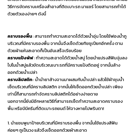
วิธีการขัดคราบเครื่องสำอางที่ติดเบาะรถ มาแชร์ โดยสามารถทำได้
ด้วยตัวเองง่ายๆ ดังนี้
คราบรองพื้น
: สามารถทำความสะอาดได้ด้วยน้ำอุ่น โดยใช้ฟองน้ำถู
บริเวณที่มีคราบรองพื้น จากนั้นจึงเช็ดด้วยทิชชูเปียกอีกครั้ง ตาม
ด้วยผ้าแห้งสะอาดก็เป็นอันเสร็จเรียบร้อย
คราบแป้งพัฟ
: ทำความสะอาดได้ด้วยน้ำสบู่ โดยนำแปรงสีฟันจุ่มลง
ไปในน้ำสบู่แล้วขัดบริเวณเบาะรถที่มีคราบแป้งติดอยู่ จากนั้นล้าง
ออกด้วยน้ำเปล่า
คราบลิปสติก
: น้ำนำยาล้างจานมาผสมกับน้ำเปล่า แล้วใช้ผ้าชุบน้ำ
เช็ดบริเวณที่มีคราบลิปสติก จากนั้นให้เช็ดออกด้วยน้ำเปล่า เพียง
เท่านี้ก็สามารถกำจัดคราบลิปสติกได้อย่างง่ายดาย
นอกจากนี้ยังมีอีกหลายวิธีที่สามารถเช็ดทำความสะอาดคราบรอง
พื้น หรือบีบีครีมที่ติดเบาะรถยนต์ ให้จางหายไปพริบตา!
1. นำแชมพูมาป้ายบริเวณที่มีคราบรองพื้น จากนั้นใช้แปรงสีฟัน
ค่อยๆ ถูเป็นวง แล้วจึงเช็ดออกด้วยผ้าสะอาด