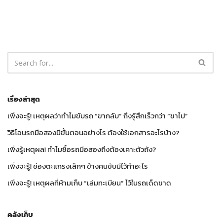
เรื่องล่าสุด
เพิ่งจะรู้! เหตุผลว่าทำไมขับรถ “ขากลับ” ถึงรู้สึกเร็วกว่า “ขาไป”
วิธีโอนรถมือสองมีขั้นตอนอย่างไร ต้องใช้เอกสารอะไรบ้าง?
เพิ่งรู้เหตุผล! ทำไมซื้อรถมือสองถึงต้องเคาะตัวถัง?
เพิ่งจะรู้! ช่องตะแกรงเล็กๆ ข้างคนขับมีไว้ทำอะไร
เพิ่งจะรู้! เหตุผลที่ห้ามเก็บ “เล่มทะเบียน” ไว้ในรถเด็ดขาด
คลังเก็บ