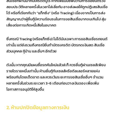
สินเชื่อที่ผ่านมากับเครดิตบูโร หากไฟแนนซ์พบว่ามีการขอยื่นตรวจ
สอบประวัติหลายครั้งในเวลาไล่เลี่ยกัน อาจส่งผลให้ถูกปฏิเสธสินเชื่อ
ได้ หรือที่เรียกกันว่า “แท็กซิ่ง” (หรือ Tracing) เนื่องจากเป็นการส่ง
สัญญาณว่าผู้ยื่นกู้มีความร้อนรนในการขอสินเชื่อมากจนเกินไป สุ่ม
เสี่ยงต่อการเกิดหนี้เสียในอนาคต
ซึ่งกรณี Tracing (หรือแท็กซิ่ง) ไม่ได้นับเฉพาะการขอสินเชื่อรถยนต์
เท่านั้น แต่ยังรวมถึงกรณียื่นทำบัตรเครดิต บัตรกดเงินสด สินเชื่อ
ส่วนบุคคล กู้บ้าน และอื่นๆ อีกด้วย
ดังนั้น หากคุณมีแผนซื้อรถคันใหม่แล้วล่ะก็ ควรยื่นกู้ผ่านเซลส์เพียง
รายใดรายหนึ่งเท่านั้น ห้ามยื่นกู้กับเซลส์หรือดีลเลอร์หลายแห่ง
พร้อมกันโดยเด็ดขาด และควรเว้นระยะการขอสินเชื่ออื่นๆ จำนวน
หลายครั้งในช่วงระยะเวลา 3-6 เดือนก่อนวางเงินจอง เพื่อเพิ่ม
โอกาสการอนุมัติให้สูงขึ้น
2. ห้ามปกปิดข้อมูลทางการเงิน