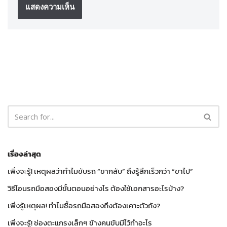
เรื่องล่าสุด
เพิ่งจะรู้! เหตุผลว่าทำไมขับรถ “ขากลับ” ถึงรู้สึกเร็วกว่า “ขาไป”
วิธีโอนรถมือสองมีขั้นตอนอย่างไร ต้องใช้เอกสารอะไรบ้าง?
เพิ่งรู้เหตุผล! ทำไมซื้อรถมือสองถึงต้องเคาะตัวถัง?
เพิ่งจะรู้! ช่องตะแกรงเล็กๆ ข้างคนขับมีไว้ทำอะไร