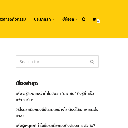
่าวสาร&กิจกรรม
ประเภทรถ
ยี่ห้อรถ
0
เรื่องล่าสุด
เพิ่งจะรู้! เหตุผลว่าทำไมขับรถ “ขากลับ” ถึงรู้สึกเร็ว
กว่า “ขาไป”
วิธีโอนรถมือสองมีขั้นตอนอย่างไร ต้องใช้เอกสารอะไร
บ้าง?
เพิ่งรู้เหตุผล! ทำไมซื้อรถมือสองถึงต้องเคาะตัวถัง?