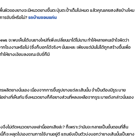
าพื้นผิวของยางจะมีหนวดยางขึ้นตะปุ่มตะป่ำเต็มไปหมด แล้วคุณเคยสงสัยบ้างไหม
ารขับขี่หรือไม่?
รถบ้านขอนแก่น
s จะพบเห็นได้บนยางใหม่ที่เพิ่งเปลี่ยนมาได้ไม่นาน ทำให้หลายคนเข้าใจผิดว่า
โรงงานหรือไม่ (ซึ่งก็บอกได้จริงๆ นั่นแหละ เพียงแต่มันไม่ได้ถูกสร้างขึ้นเพื่อ
ทำให้ยางเงียบลงขณะขับขี่ก็มี
ลิตยางนั่นเอง เนื่องจากการขึ้นรูปยางแต่ละเส้นนั้น จำเป็นต้องมีรูระบาย
งที่เห็นกัน ซึ่งหนวดยางก็คือยางส่วนที่หลงเหลือจากรูระบายดังกล่าวนั่นเอง
งจึงไม่ตัดหนวดยางเหล่านี้ออกเสียล่ะ? ก็เพราะว่ามันจะกลายเป็นขั้นตอนที่สิ้น
นี้ก็จะหลุดไปเองตามการใช้งานอยู่ดี แถมยังเป็นตัวบ่งบอกว่ายางเส้นนั้นเป็นยาง