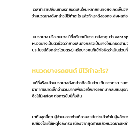
เวลาที่เราเปลี่ยนยางรถยนต์เส้นใหม่ หลายคนคงสังเกตเห็นว่
ว่าหนวดยางดังกล่าวมีไว้ทำอะไร แล้วถ้าเราดึงออกจะส่งผลต่อก
หนวดยาง หรือ ขนยาง มีชื่อเรียกเป็นภาษาอังกฤษว่า Vent spew
หนวดยางเป็นตัวชี้วัดว่ายางเส้นดังกล่าวเป็นยางใหม่ถอดด้ามจาก
ประโยชน์ดังกล่าวโดยตรง) หรือบางคนก็เข้าใจผิดว่าเป็นส่วนที่
หนวดยางรถยนต์ มีไว้ทำอะไร?
แท้ที่จริงแล้วหนวดยางดังกล่าวถือเป็นส่วนเกินจากกระบวนการผ
อากาศขนาดเล็กจำนวนมากเพื่อช่วยให้ยางออกมากลมสมบูรณ์อย่า
จึงไม่มีผลใดๆ ต่อการขับขี่ทั้งสิ้น
มาถึงจุดนี้คุณผู้อ่านหลายท่านก็อาจสงสัยว่าแล้วทำไมผู้ผลิตยา
เปลืองโดยใช่เหตุไงล่ะครับ เนื่องจากสุดท้ายแล้วหนวดยางเหล่า