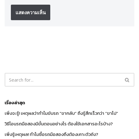
เรื่องล่าสุด
เพิ่งจะรู้! เหตุผลว่าทำไมขับรถ “ขากลับ” ถึงรู้สึกเร็วกว่า “ขาไป”
วิธีโอนรถมือสองมีขั้นตอนอย่างไร ต้องใช้เอกสารอะไรบ้าง?
เพิ่งรู้เหตุผล! ทำไมซื้อรถมือสองถึงต้องเคาะตัวถัง?