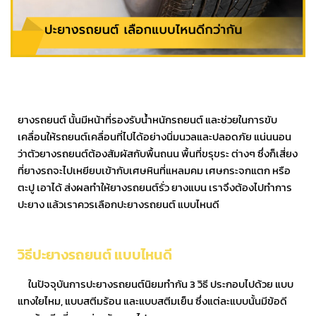
ยางรถยนต์
นั้นมีหน้าที่รองรับน้ำหนักรถยนต์ และช่วยในการขับ
เคลื่อนให้รถยนต์เคลื่อนที่ไปได้อย่างนิ่มนวลและปลอดภัย แน่นนอน
ว่าตัวยางรถยนต์ต้องสัมผัสกับพื้นถนน พื้นที่ขรุขระ ต่างๆ ซึ่งก็เสี่ยง
ที่ยางรถจะไปเหยียบเข้ากับเศษหินที่แหลมคม เศษกระจกแตก หรือ
ตะปู เอาได้ ส่งผลทำให้ยางรถยนต์รั่ว ยางแบน เราจึงต้องไปทำการ
ปะยาง แล้วเราควรเลือกปะยางรถยนต์ แบบไหนดี
วิธีปะยางรถยนต์ แบบไหนดี
ในปัจจุบันการปะยางรถยนต์นิยมทำกัน 3 วิธี ประกอบไปด้วย แบบ
แทงใยไหม, แบบสตีมร้อน และแบบสตีมเย็น ซึ่งแต่ละแบบนั้นมีข้อดี