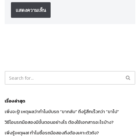
เรื่องล่าสุด
เพิ่งจะรู้! เหตุผลว่าทำไมขับรถ “ขากลับ” ถึงรู้สึกเร็วกว่า “ขาไป”
วิธีโอนรถมือสองมีขั้นตอนอย่างไร ต้องใช้เอกสารอะไรบ้าง?
เพิ่งรู้เหตุผล! ทำไมซื้อรถมือสองถึงต้องเคาะตัวถัง?