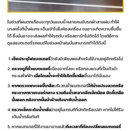
ในช่วงที่ฝนตกเกือบจะทุกวันแบบนี้ หลายคนขับรถฝ่าสายฝน ทำให้
บางครั้งที่น้ำฝนกระเด็นเข้าไปในห้องเครื่อง จนอาจเกิดความชื้นขึ้น
ได้ ซึ่งนั่นอาจจะส่งผลทำให้รถดับ หรือสตาร์ทไม่ติดได้ โดยวิธีการ
ดูแลแบตเตอรี่รถยนต์ในช่วงหน้าฝนนั่นสามารถทำได้ดังนี้
เช็คประจุไฟแบตเตอรี่
ว่ายังมีเพียงพอสำหรับใช้งานอยู่อีกหรือไม่
ตรวจดูที่ขั้วแบตเตอรี่
เนื่องจากโลหะ หรือทองแดงที่เป็นตัวนำ
กระแสไฟฟ้า
เมื่อโดนน้ำจะทำให้เกิดขี้เกลือ
ขึ้นมาได้นั่นเอง
หากตรวจพบเจอขี้เกลือ
บริเวณขั้วแบตเตอรี่
ให้นำแปรงลวดหรือ
กระดาษทรายเบอร์กลาง รวมถึงน้ำสะอาดอีกเล็กน้อย ขัดขี้เกลือ
นั้นออก หลังจากนั้นนำผ้าแห้งมาซับน้ำออก
ตรวจเช็คระดับน้ำกลั่น
ว่าอยู่ในเกณฑ์ที่ปกติหรือเปล่า หากไม่ให้รีบ
เติมน้ำกลั่นทันที
หากแบตเตอรี่ใช้งานมานานแล้ว
ถึงเวลาที่ต้องเปลี่ยนแบตเตอรี่