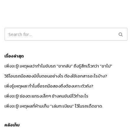
เรื่องล่าสุด
เพิ่งจะรู้! เหตุผลว่าทำไมขับรถ “ขากลับ” ถึงรู้สึกเร็วกว่า “ขาไป”
วิธีโอนรถมือสองมีขั้นตอนอย่างไร ต้องใช้เอกสารอะไรบ้าง?
เพิ่งรู้เหตุผล! ทำไมซื้อรถมือสองถึงต้องเคาะตัวถัง?
เพิ่งจะรู้! ช่องตะแกรงเล็กๆ ข้างคนขับมีไว้ทำอะไร
เพิ่งจะรู้! เหตุผลที่ห้ามเก็บ “เล่มทะเบียน” ไว้ในรถเด็ดขาด
คลังเก็บ