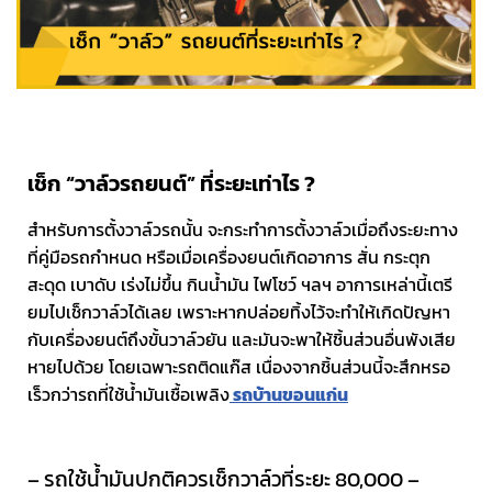
เช็ก “วาล์วรถยนต์” ที่ระยะเท่าไร ?
สำหรับการตั้งวาล์วรถนั้น จะกระทำการตั้งวาล์วเมื่อถึงระยะทาง
ที่คู่มือรถกำหนด หรือเมื่อเครื่องยนต์เกิดอาการ สั่น กระตุก
สะดุด เบาดับ เร่งไม่ขึ้น กินน้ำมัน ไฟโชว์ ฯลฯ อาการเหล่านี้เตรี
ยมไปเช็กวาล์วได้เลย เพราะหากปล่อยทิ้งไว้จะทำให้เกิดปัญหา
กับเครื่องยนต์ถึงขั้นวาล์วยัน และมันจะพาให้ชิ้นส่วนอื่นพังเสีย
หายไปด้วย โดยเฉพาะรถติดแก๊ส เนื่องจากชิ้นส่วนนี้จะสึกหรอ
เร็วกว่ารถที่ใช้น้ำมันเชื้อเพลิง
รถบ้านขอนแก่น
– รถใช้น้ำมันปกติควรเช็กวาล์วที่ระยะ 80,000 –