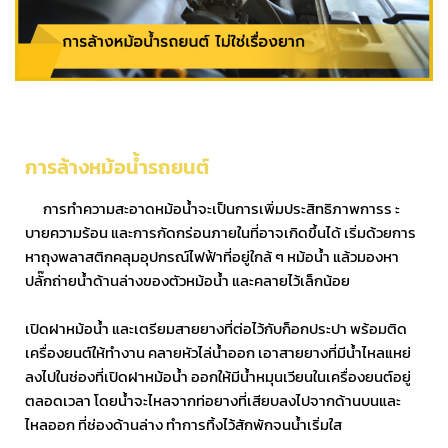
การล้างหม้อน้ำรถยนต์
การทำความสะอาดหม้อน้ำจะเป็นการเพิ่มประสิทธิภาพการร ะ
บายความร้อน และการกัดกร่อนภายในที่อาจเกิดขึ้นได้ เริ่มด้วยการ
หาถุงพลาสติกคลุมอุปกรณ์ไฟฟ้าที่อยู่ใกล้ ๆ หม้อน้ำ แล้วมองหา
ปลั๊กถ่ายน้ำด้านล่างของตัวหม้อน้ำ และคลายไว้เล็กน้อย
เปิดฝาหม้อน้ำ และเตรียมสายยางที่ต่อไว้กับก็อกประปา พร้อมติด
เครื่องยนต์ให้ทำงาน คลายหัวไล่น้ำออก เอาสายยางที่มีน้ำไหลแหย่
ลงไปในช่องที่เปิดฝาหม้อน้ำ ออกให้มีน้ำหมุนเวียนในเครื่องยนต์อยู่
ตลอดเวลา โดยน้ำจะไหลจากท่อยางที่เสียบลงไปจากด้านบนและ
ไหลออก ที่ช่องด้านล่าง ทำการทิ้งไว้สักพักจนน้ำเริ่มใส