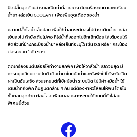
ปิดปลั๊กอุดด้านล่าง และปิดน้ำที่สายยาง ดับเครื่องยนต์ และเตรียม
น้ำยาหล่อเย็น COOLANT เพื่อเพิ่มจุดเดือดของน้ำ
คลายปลั๊กไล่น้ำเล็กน้อย เพื่อให้น้ำลดระดับลงไปบ้าง เติมน้ำยาหล่อ
เย็นลงไป ถ้ายังเติมไม่พอ ก็ไล่น้ำทิ้งออกไปอีกเล็กน้อย ไล่เติมจนได้
สัดส่วนที่ข้างกระป๋องน้ำยาหล่อเย็นที่ร ะบุไว้ เช่น 0.5 หรือ 1 กระป๋อง
ต่อรถยนต์ 1 คัน ฯลฯ
ติดเครื่องยนต์ปล่อยให้ทำงานสักพัก เพื่อให้วาล์วน้ำ เปิดจนสุด มี
การหมุนเวียนตามปกติ เติมน้ำยาในหม้อน้ำและถังพักให้ได้ระดับ ปิด
ฝาเป็นอันเสร็จ ส่วนรถยนต์ที่ใช้หม้อน้ำ ระบบปิด ไม่มีฝาหม้อน้ำ ใช้
เติมน้ำที่ถังพัก ก็ปฎิบัติคล้าย ๆ กัน แต่ต้องหาหัวไล่ลมให้พบ โดยใน
ขั้นตอนสุดท้าย ต้องไล่ลมพิเศษออกจากระบบให้หมดที่หัวไล่ลม
พิเศษนี้ด้วย