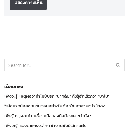
เรื่องล่าสุด
เพิ่งจะรู้! เหตุผลว่าทำไมขับรถ “ขากลับ” ถึงรู้สึกเร็วกว่า “ขาไป”
วิธีโอนรถมือสองมีขั้นตอนอย่างไร ต้องใช้เอกสารอะไรบ้าง?
เพิ่งรู้เหตุผล! ทำไมซื้อรถมือสองถึงต้องเคาะตัวถัง?
เพิ่งจะรู้! ช่องตะแกรงเล็กๆ ข้างคนขับมีไว้ทำอะไร