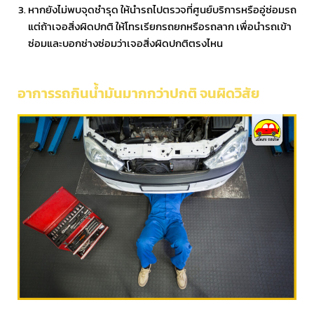
หากยังไม่พบจุดชำรุด ให้นำรถไปตรวจที่ศูนย์บริการหรืออู่ซ่อมรถ
แต่ถ้าเจอสิ่งผิดปกติ ให้โทรเรียกรถยกหรือรถลาก เพื่อนำรถเข้า
ซ่อมและบอกช่างซ่อมว่าเจอสิ่งผิดปกติตรงไหน
อาการรถกินน้ำมันมากกว่าปกติ จนผิดวิสัย