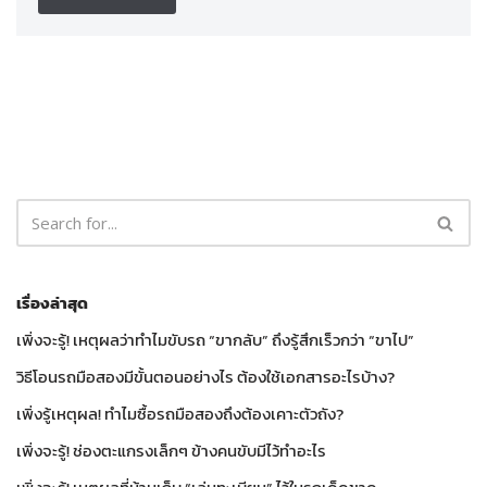
เรื่องล่าสุด
เพิ่งจะรู้! เหตุผลว่าทำไมขับรถ “ขากลับ” ถึงรู้สึกเร็วกว่า “ขาไป”
วิธีโอนรถมือสองมีขั้นตอนอย่างไร ต้องใช้เอกสารอะไรบ้าง?
เพิ่งรู้เหตุผล! ทำไมซื้อรถมือสองถึงต้องเคาะตัวถัง?
เพิ่งจะรู้! ช่องตะแกรงเล็กๆ ข้างคนขับมีไว้ทำอะไร