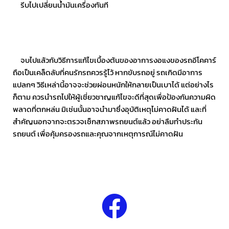
รีบไปเปลี่ยนน้ำมันเครื่องทันที
จบไปแล้วกับวิธีการแก้ไขเบื้องต้นของอาการงอแงของรถอีโคคาร์
ถือเป็นเคล็ดลับที่คนรักรถควรรู้ไว้ หากขับรถอยู่ รถเกิดมีอาการ
แปลกๆ วิธีเหล่านี้อาจจะช่วยผ่อนหนักให้กลายเป็นเบาได้ แต่อย่างไร
ก็ตาม ควรนำรถไปให้ผู้เชี่ยวชาญแก้ไขจะดีที่สุดเพื่อป้องกันความผิด
พลาดที่ตกหล่น มิเช่นนั้นอาจนำมาซึ่งอุบัติเหตุไม่คาดฝันได้ และที่
สำคัญนอกจากจะตรวจเช็กสภาพรถยนต์แล้ว อย่าลืมทำประกัน
รถยนต์ เพื่อคุ้มครองรถและคุณจากเหตุการณ์ไม่คาดฝัน