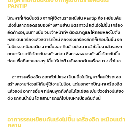
ปัญหาที่เกิดขึ้นจริง จากผู้ใช้งานรายหนึ่งใน
PANTIP
ปัญหาที่เกิดขึ้นจริง จากผู้ใช้งานรายหนึ่งใน Pantip คือ เหยียบคัน
เร่งขึ้นลาดจอดรถของห้างสามย่าน มิตรทาวน์ แต่เร่งไม่ขึ้น เครื่อง
อืดค้างอยู่บนทางขึ้น จนเจ้าหน้าที่ฯ ต้องมาดูแล ให้ถอยหลังไปตั้ง
หลัก ดับเครื่องแล้วสตาร์ทใหม่ ลองเร่งเครื่องอีกทีก็เกือบไม่ขึ้น รถ
ไม่มีแรงเหมือนเดิม จากนั้นจอดกินข้าวประมาณ2ชั่วโมง แล้วรอรถ
ยกมารับ แต่ก็ต้องขับลงห้างก่อน ซึ่งทางลงของห้างนี้ ต้องขับขึ้น
ก่อนเพื่อที่จะวนลง สรุปขึ้นได้ปกติ หลังจอดดับเครื่องมา 2 ชั่วโมง
อาการเครื่องอืด ออกตัวไม่แรง เป็นหนึ่งในปัญหาที่คนใช้รถเจอ
สร้างความกังวลให้กับผู้ใช้งานไม่น้อย แต่นอกจากปัญหาเครื่องอืด
แล้วยังมี อาการอื่นๆ ที่มีคนพูดถึงกันในโซเชียล เช่น ช่วงล่างมีเสียง
ดัง รถกินน้ำมัน โดยสามารถแก้ไขปัญหาเบื้องต้นดังนี้
อาการรถเหยียบคันเร่งไม่ขึ้น เครื่องอืด เหมือนเต่า
คลาน