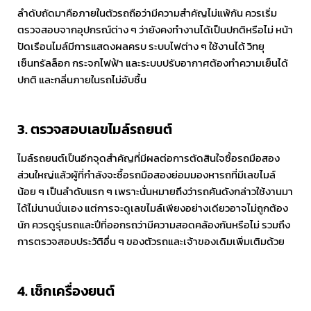
ลำดับถัดมาคือภายในตัวรถถือว่ามีความสำคัญไม่แพ้กัน ควรเริ่ม
ตรวจสอบจากอุปกรณ์ต่าง ๆ ว่ายังคงทำงานได้เป็นปกติหรือไม่ หน้า
ปัดเรือนไมล์มีการแสดงผลครบ ระบบไฟต่าง ๆ ใช้งานได้ วิทยุ
เซ็นทรัลล็อก กระจกไฟฟ้า และระบบปรับอากาศต้องทำความเย็นได้
ปกติ และกลิ่นภายในรถไม่อับชื้น
3. ตรวจสอบเลขไมล์รถยนต์
ไมล์รถยนต์เป็นอีกจุดสำคัญที่มีผลต่อการตัดสินใจซื้อรถมือสอง
ส่วนใหญ่แล้วผู้ที่กำลังจะซื้อรถมือสองย่อมมองหารถที่มีเลขไมล์
น้อย ๆ เป็นลำดับแรก ๆ เพราะนั่นหมายถึงว่ารถคันดังกล่าวใช้งานมา
ได้ไม่นานนั่นเอง แต่การจะดูเลขไมล์เพียงอย่างเดียวอาจไม่ถูกต้อง
นัก ควรดูรุ่นรถและปีที่ออกรถว่ามีความสอดคล้องกันหรือไม่ รวมถึง
การตรวจสอบประวัติอื่น ๆ ของตัวรถและเจ้าของเดิมเพิ่มเติมด้วย
4. เช็กเครื่องยนต์