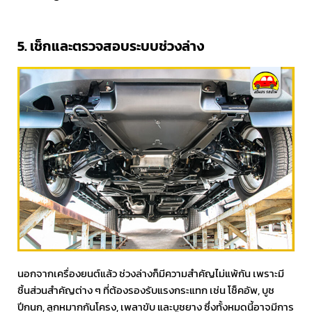
5. เช็กและตรวจสอบระบบช่วงล่าง
นอกจากเครื่องยนต์แล้ว ช่วงล่างก็มีความสำคัญไม่แพ้กัน เพราะมี
ชิ้นส่วนสำคัญต่าง ๆ ที่ต้องรองรับแรงกระแทก เช่น โช็คอัพ, บูช
ปีกนก, ลูกหมากกันโครง, เพลาขับ และบูชยาง ซึ่งทั้งหมดนี้อาจมีการ