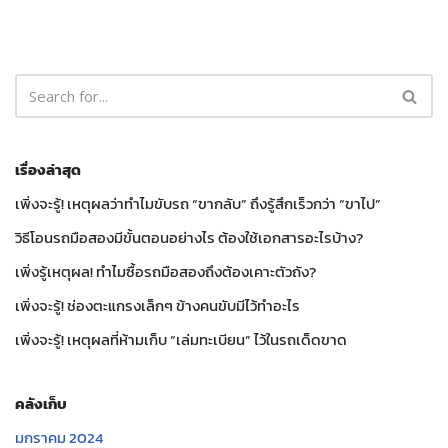
เรื่องล่าสุด
เพิ่งจะรู้! เหตุผลว่าทำไมขับรถ “ขากลับ” ถึงรู้สึกเร็วกว่า “ขาไป”
วิธีโอนรถมือสองมีขั้นตอนอย่างไร ต้องใช้เอกสารอะไรบ้าง?
เพิ่งรู้เหตุผล! ทำไมซื้อรถมือสองถึงต้องเคาะตัวถัง?
เพิ่งจะรู้! ช่องตะแกรงเล็กๆ ข้างคนขับมีไว้ทำอะไร
เพิ่งจะรู้! เหตุผลที่ห้ามเก็บ “เล่มทะเบียน” ไว้ในรถเด็ดขาด
คลังเก็บ
มกราคม 2024