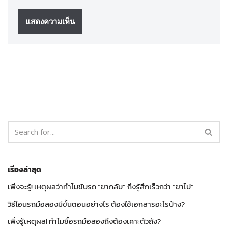
เรื่องล่าสุด
เพิ่งจะรู้! เหตุผลว่าทำไมขับรถ “ขากลับ” ถึงรู้สึกเร็วกว่า “ขาไป”
วิธีโอนรถมือสองมีขั้นตอนอย่างไร ต้องใช้เอกสารอะไรบ้าง?
เพิ่งรู้เหตุผล! ทำไมซื้อรถมือสองถึงต้องเคาะตัวถัง?