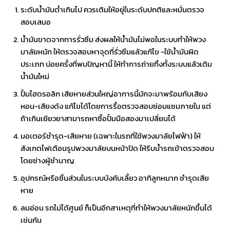
ระดับน้ำมันต่ำเกินไป ควรเติมให้อยู่ในระดับปกติและหมั่นตรวจ
สอบเสมอ
น้ำมันขาดจากการรั่วซึม ส่งผลให้น้ำมันไม่พอในระบบทำให้พวง
มาลัยหนัก ให้ตรวจสอบหาจุดที่รั่วซึมแล้วแก้ไข -ใช้น้ำมันผิด
ประเภท บ่อยครั้งที่พบปัญหานี้ ให้ทำการถ่ายทิ้งทั้งระบบแล้วเติม
น้ำมันใหม่
ปั้มไฮดรอลิก เสียหายส่วนใหญ่อาการนี้มักจะมาพร้อมกับเสียง
หอน-เสียงดัง แก้ไขได้โดยการรื้อตรวจสอบซ่อมแซมภายใน แต่
ถ้าเกินเยียวยาสามารถหาซื้อปั้มมือสองมาเปลี่ยนได้
มอเตอร์ชำรุด-เสียหาย (เฉพาะในรถที่ใช้พวงมาลัยไฟฟ้า) ให้
สังเกตไฟเตือนรูปพวงมาลัยบนหน้าปัด ให้รีบน้ำรถเข้าตรวจสอบ
โดยช่างผู้ชำนาญ
อุปกรณ์หรือชิ้นส่วนในระบบบังคับเลี้ยว อาทิลูกหมาก ชำรุดเสีย
หาย
ลมอ่อน รถไม่ได้ศูนย์ ก็เป็นอีกสาเหตุที่ทำให้พวงมาลัยหนักขึ้นได้
เช่นกัน