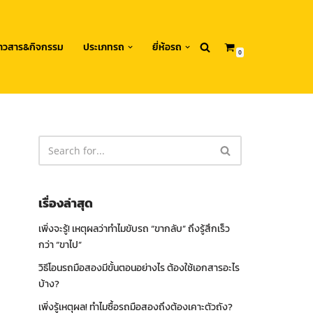
่าวสาร&กิจกรรม
ประเภทรถ
ยี่ห้อรถ
0
เรื่องล่าสุด
เพิ่งจะรู้! เหตุผลว่าทำไมขับรถ “ขากลับ” ถึงรู้สึกเร็ว
กว่า “ขาไป”
วิธีโอนรถมือสองมีขั้นตอนอย่างไร ต้องใช้เอกสารอะไร
บ้าง?
เพิ่งรู้เหตุผล! ทำไมซื้อรถมือสองถึงต้องเคาะตัวถัง?