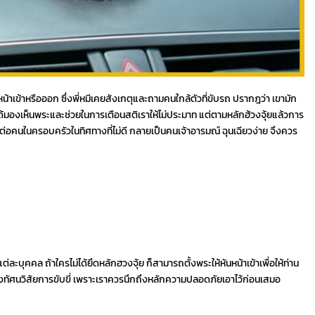
าเข้าหรือออก ซึ่งพี่หมีเคยสังเกตุและถามคนใกล้ตัวที่ขับรถ ปรากฎว่า เขามัก
ได้มองเห็นพระและช่วยในการเตือนสติเราให้ไม่ประมาท แต่ตามหลักฮ้วงจุ้ยแล้วการ
ต่อคนในครอบครัวในทิศทางที่ไม่ดี กลายเป็นคนเจ้าอารมณ์ ฉุนเฉียวง่าย จึงควร
่ละบุคคล ถ้าใครไม่ได้ยึดหลักฮวงจุ้ย ก็สามารถตั้งพระให้หันหน้าเข้าเพื่อให้ท่าน
บังทัศนวิสัยการขับขี่ เพราะเราควรนึกถึงหลักความปลอดภัยเอาไว้ก่อนเสมอ