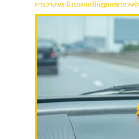
การวางพระในรถยนต์ให้ถูกหลักฮวงจุ