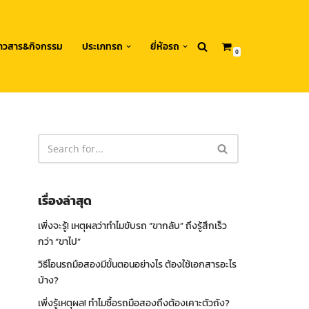
่าวสาร&กิจกรรม
ประเภทรถ
ยี่ห้อรถ
0
เรื่องล่าสุด
เพิ่งจะรู้! เหตุผลว่าทำไมขับรถ “ขากลับ” ถึงรู้สึกเร็ว
กว่า “ขาไป”
วิธีโอนรถมือสองมีขั้นตอนอย่างไร ต้องใช้เอกสารอะไร
บ้าง?
เพิ่งรู้เหตุผล! ทำไมซื้อรถมือสองถึงต้องเคาะตัวถัง?