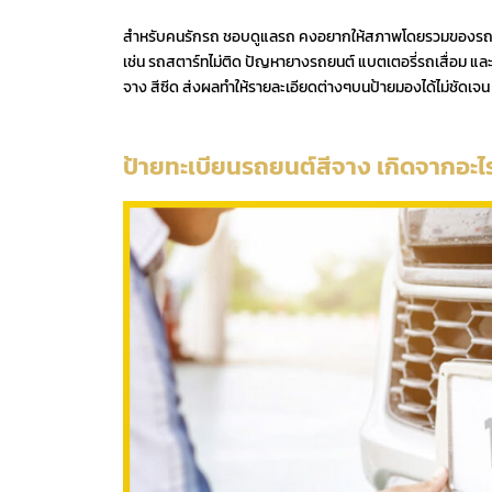
สำหรับคนรักรถ ชอบดูแลรถ คงอยากให้สภาพโดยรวมของรถยนต์เ
เช่น รถสตาร์ทไม่ติด ปัญหายางรถยนต์ แบตเตอรี่รถเสื่อม แล
จาง สีซีด ส่งผลทำให้รายละเอียดต่างๆบนป้ายมองได้ไม่ชัดเจ
ป้ายทะเบียนรถยนต์สีจาง เกิดจากอะไ