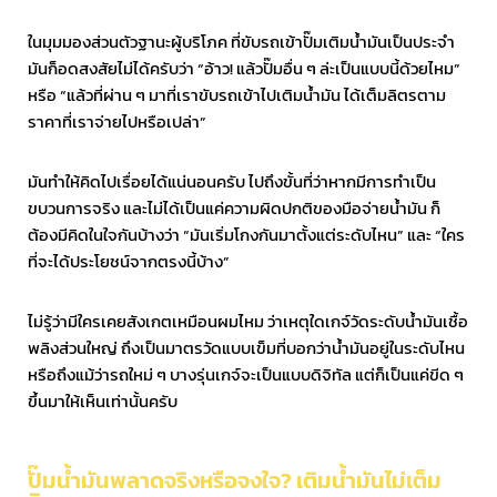
ในมุมมองส่วนตัวฐานะผู้บริโภค ที่ขับรถเข้าปั๊มเติมน้ำมันเป็นประจำ
มันก็อดสงสัยไม่ได้ครับว่า “อ้าว! แล้วปั๊มอื่น ๆ ล่ะเป็นแบบนี้ด้วยไหม”
หรือ “แล้วที่ผ่าน ๆ มาที่เราขับรถเข้าไปเติมน้ำมัน ได้เต็มลิตรตาม
ราคาที่เราจ่ายไปหรือเปล่า”
มันทำให้คิดไปเรื่อยได้แน่นอนครับ ไปถึงขั้นที่ว่าหากมีการทำเป็น
ขบวนการจริง และไม่ได้เป็นแค่ความผิดปกติของมือจ่ายน้ำมัน ก็
ต้องมีคิดในใจกันบ้างว่า “มันเริ่มโกงกันมาตั้งแต่ระดับไหน” และ “ใคร
ที่จะได้ประโยชน์จากตรงนี้บ้าง”
ไม่รู้ว่ามีใครเคยสังเกตเหมือนผมไหม ว่าเหตุใดเกจ์วัดระดับน้ำมันเชื้อ
พลิงส่วนใหญ่ ถึงเป็นมาตรวัดแบบเข็มที่บอกว่าน้ำมันอยู่ในระดับไหน
หรือถึงแม้ว่ารถใหม่ ๆ บางรุ่นเกจ์จะเป็นแบบดิจิทัล แต่ก็เป็นแค่ขีด ๆ
ขึ้นมาให้เห็นเท่านั้นครับ
ปั๊มน้ำมันพลาดจริงหรือจงใจ? เติมน้ำมันไม่เต็ม