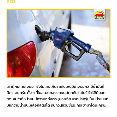
ลิตร
เท่าที่ผมเคยเจอมา ยังไม่เคยเห็นรถคันไหนมีเกจ์บอกว่ามีน้ำมันกี่
ลิตรเลยครับ ทั้ง ๆ ที่ในสเปกของรถยนต์ทุกคัน ในโบร์ชัวร์ก็มีบอก
ชัดเจนว่าถังน้ำมันมีความจุกี่ลิตร (ขออภัย หากมีรถรุ่นไหนมีระบบที่
บอกว่ามีน้ำมันเหลือกี่ลิตรได้ รบกวนช่วยชี้แนะกันเข้ามาได้นะครับ)