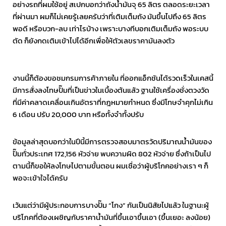
อย่างรถที่ผมใช้อยู่ สเปกบอกว่าถังน้ำมันจุ 65 ลิตร ตลอดระยะเวลา
ที่ผ่านมา ผมก็ไม่เคยรู้เลยครับว่าที่เติมเต็มถัง มันขึ้นไปถึง 65 ลิตร
พอดี หรือบวก-ลบ เท่าไรบ้าง เพราะบางทีบอกเติมเต็มถัง พอระบบ
ตัด ก็ยังกดเติมเข้าไปได้อีกเพื่อให้ตัวเลขราคามันลงตัว
งานนี้ก็ต้องขอชมกรมการค้าภายใน ที่ออกแอ็กชันได้รวดเร็วในเคสนี้
มีการสั่งลงโทษปั๊มที่เป็นข่าวในเบื้องต้นแล้ว ฐานใช้เครื่องชั่งตวงวัด
ที่มีค่าคลาดเคลื่อนเกินอัตราที่กฎหมายกำหนด ซึ่งมีโทษจำคุกไม่เกิน
6 เดือน ปรับ 20,000 บาท หรือทั้งจำทั้งปรับ
ข้อมูลล่าสุดบอกว่าในปีนี้มีการตรวจสอบมาตรวัดปริมาณน้ำมันของ
ปั๊มทั่วประเทศ 172,156 หัวจ่าย พบความผิด 802 หัวจ่าย ซึ่งถ้าเป็นไป
ตามนี้ก็ขอให้ลงโทษไปตามขั้นตอน ผมเชื่อว่าผู้บริโกคอย่างเรา ๆ ก็
พอจะเข้าใจได้ครับ
เว้นแต่ว่ามีผู้ประกอบการบางปั๊ม “โกง” กันเป็นนิสัยไปแล้ว ในฐานะผู้
บริโภคที่ต้องเผชิญกับราคาน้ำมันที่ขึ้นเอาขึ้นเอา (ขึ้นเยอะ ลงน้อย)