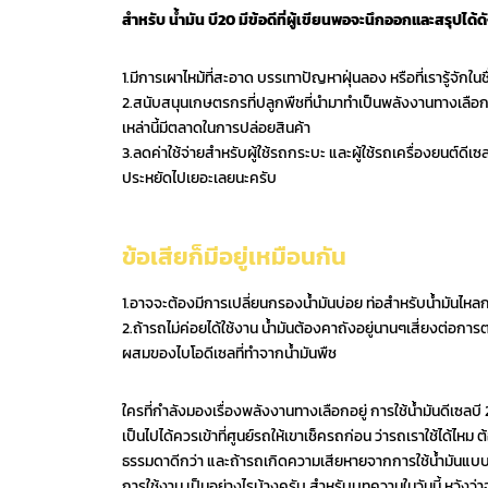
สำหรับ น้ำมัน บี20 มีข้อดีที่ผู้เขียนพอจะนึกออกและสรุปได้ดัง
1.มีการเผาไหม้ที่สะอาด บรรเทาปัญหาฝุ่นลอง หรือที่เรารู้จักในชื
2.สนับสนุนเกษตรกรที่ปลูกพืชที่นำมาทำเป็นพลังงานทางเลือกเหล่
เหล่านี้มีตลาดในการปล่อยสินค้า
3.ลดค่าใช้จ่ายสำหรับผู้ใช้รถกระบะ และผู้ใช้รถเครื่องยนต์ดี
ประหยัดไปเยอะเลยนะครับ
ข้อเสียก็มีอยู่เหมือนกัน
1.อาจจะต้องมีการเปลี่ยนกรองน้ำมันบ่อย ท่อสำหรับน้ำมันไหลกล
2.ถ้ารถไม่ค่อยได้ใช้งาน น้ำมันต้องคาถังอยู่นานๆเสี่ยงต่อการ
ผสมของไบโอดีเซลที่ทำจากน้ำมันพืช
ใครที่กำลังมองเรื่องพลังงานทางเลือกอยู่ การใช้น้ำมันดีเซลบ
เป็นไปได้ควรเข้าที่ศูนย์รถให้เขาเช็ครถก่อน ว่ารถเราใช้ได้ไหม ต
ธรรมดาดีกว่า และถ้ารถเกิดความเสียหายจากการใช้น้ำมันแบบนี้
การใช้งาน เป็นอย่างไรบ้างครับ สำหรับบทความในวันนี้ หวังว่า