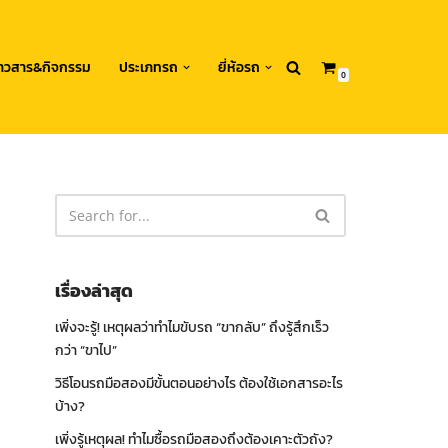
่าวสาร&กิจกรรม
ประเภทรถ
ยี่ห้อรถ
0
เรื่องล่าสุด
เพิ่งจะรู้! เหตุผลว่าทำไมขับรถ “ขากลับ” ถึงรู้สึกเร็ว
กว่า “ขาไป”
วิธีโอนรถมือสองมีขั้นตอนอย่างไร ต้องใช้เอกสารอะไร
บ้าง?
เพิ่งรู้เหตุผล! ทำไมซื้อรถมือสองถึงต้องเคาะตัวถัง?