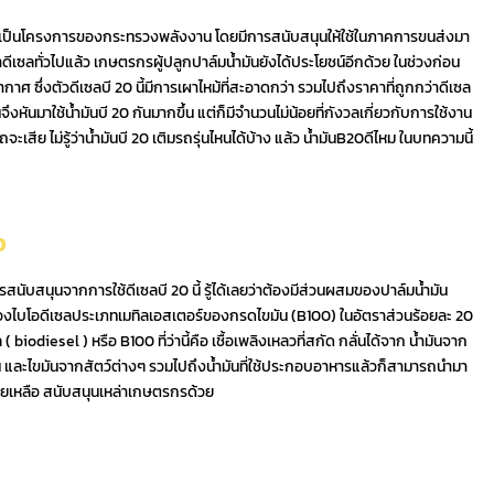
อง ซึ่งเป็นโครงการของกระทรวงพลังงาน โดยมีการสนับสนุนให้ใช้ในภาคการขนส่งมา
ีเซลทั่วไปแล้ว เกษตรกรผู้ปลูกปาล์มน้ำมันยังได้ประโยชน์อีกด้วย ในช่วงก่อน
นอากาศ ซึ่งตัวดีเซลบี 20 นี้มีการเผาไหม้ที่สะอาดกว่า รวมไปถึงราคาที่ถูกกว่าดีเซล
ึงหันมาใช้น้ำมันบี 20 กันมากขึ้น แต่ก็มีจำนวนไม่น้อยที่กังวลเกี่ยวกับการใช้งาน
จะเสีย ไม่รู้ว่าน้ำมันบี 20 เติมรถรุ่นไหนได้บ้าง แล้ว น้ำมันB20ดีไหม ในบทความนี้
ง
นับสนุนจากการใช้ดีเซลบี 20 นี้ รู้ได้เลยว่าต้องมีส่วนผสมของปาล์มน้ำมัน
มของไบโอดีเซลประเภทเมทิลเอสเตอร์ของกรดไขมัน (B100) ในอัตราส่วนร้อยละ 20
biodiesel ) หรือ B100 ที่ว่านี้คือ เชื้อเพลิงเหลวที่สกัด กลั่นได้จาก น้ำมันจาก
วัน และไขมันจากสัตว์ต่างๆ รวมไปถึงน้ำมันที่ใช้ประกอบอาหารแล้วก็สามารถนำมา
ช่วยเหลือ สนับสนุนเหล่าเกษตรกรด้วย