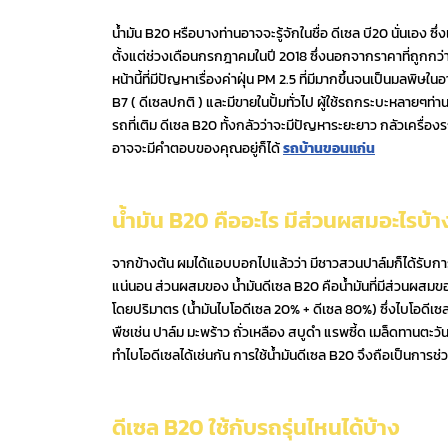
น้ำมัน B20 หรือบางท่านอาจจะรู้จักในชื่อ ดีเซล บี20 นั่นเ
ตั้งแต่ช่วงเดือนกรกฎาคมในปี 2018 ซึ่งนอกจากราคาที่ถูกกว่าด
หน้านี้ที่มีปัญหาเรื่องค่าฝุ่น PM 2.5 ที่มีมากขึ้นจนเป็นมลพิษใ
B7 ( ดีเซลปกติ ) และมีขายในปั้มทั่วไป ผู้ใช้รถกระบะหลายๆท่านจ
รถที่เติม ดีเซล B20 ทั้งกลัวว่าจะมีปัญหาระยะยาว กลัวเครื่องรถ
อาจจะมีคำตอบของคุณอยู่ก็ได้
รถบ้านขอนแก่น
น้ำมัน B20 คืออะไร มีส่วนผสมอะไรบ้า
จากข้างต้น ผมได้แอบบอกไปแล้วว่า มีชาวสวนปาล์มก็ได้รับการส
แน่นอน ส่วนผสมของ น้ำมันดีเซล B20 คือน้ำมันที่มีส่วนผส
โดยปริมาตร (น้ำมันไบโอดีเซล 20% + ดีเซล 80%) ซึ่งไบโอดีเซล ( 
พืชเช่น ปาล์ม มะพร้าว ถั่วเหลือง สบูดำ แรพซี้ด เมล็ดทานตะ
ทำไบโอดีเซลได้เช่นกัน การใช้น้ำมันดีเซล B20 จึงถือเป็นการ
ดีเซล B20 ใช้กับรถรุ่นไหนได้บ้าง