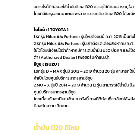
อย่างไรก็ดีก่อนจะใช้น้ำมันดีเซล B20 ควรดูให้ดีก่อนว่ารถคู่ใจ เพ
โดยที่มีชื่อรุ่นออกมาเผยแพร่ว่าสามารถเติม ดีเซล B20 ได้จะมีเพีย
โตโยต้า ( TOYOTA )
1.รถรุ่น Hilux และ Fortuner รุ่นใหม่ตั้งแต่ปี ค.ศ. 2015 เป็นต้น
2.รถรุ่น Hilux และ Fortuner รุ่นเก่าตั้งแต่เดือนสิงหาคม ค.ศ.
ใช้ได้โดยมีเงื่อนไขว่าถ้าหากมีการเติมน้ำมัน บี20 บ่อย ๆ และใช
ต้า (Authorized Dealer) เพื่อขอรับคำแนะนำ
อีซูซุ ( ISUZU )
1.รถรุ่น D – MAX รุ่นปี 2012 – 2019 จำนวน 20 รุ่น สามารถใ
จำเป็นโดยศูนย์บริการมาตรฐานอีซูซุ
2.MU – X รุ่นปี 2014 – 2019 จำนวน 12 รุ่น สามารถใช้น้ำมัน
ศูนย์บริการมาตรฐานอีซูซุ
โดยเบื้องต้นจะเป็นในลักษณะดังนี้ ทางที่ดีก่อนที่จะเลือกใช้พล
ป้องกันความเสียหาย
น้ำมัน บี20 ดีไหม