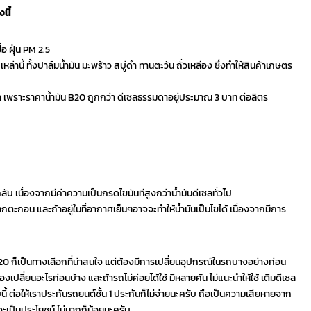
นี้
่อ ฝุ่น PM 2.5
านี้ ทั้งปาล์มน้ำมัน มะพร้าว สบู่ดำ ทานตะวัน ถั่วเหลือง ซึ่งทำให้สินค้าเกษตร
เซล เพราะราคาน้ำมัน B20 ถูกกว่า ดีเซลธรรมดาอยู่ประมาณ 3 บาท ต่อลิตร
ับ เนื่องจากมีค่าความเป็นกรดไขมันทีสูงกว่าน้ำมันดีเซลทั่วไป
ตกตะกอน และถ้าอยู่ในที่อากาศเย็นๆอาจจะทำให้น้ำมันเป็นไขได้ เนื่องจากมีการ
ี 20 ก็เป็นทางเลือกที่น่าสนใจ แต่ต้องมีการเปลี่ยนอุปกรณ์ในรถบางอย่างก่อน
้องเปลี่ยนอะไรก่อนบ้าง และถ้ารถไม่ค่อยได้ใช้ มีหลายคัน ไม่แนะนำให้ใช้ เติมดีเซล
 ต่อให้เราประกันรถยนต์ชั้น 1 ประกันก็ไม่จ่ายนะครับ ถือเป็นความเสียหายจาก
จะเป็นประโยชน์ ไม่มากก็น้อยนะครับ