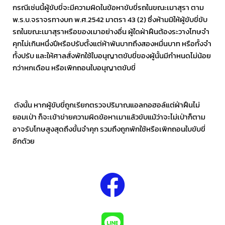
กรณีเช่นนี้ผู้ขับขี่จะมีความผิดในข้อหาขับขี่รถในขณะเมาสุรา ตาม
พ.ร.บ.จราจรทางบก พ.ศ.2542 มาตรา 43 (2) ซึ่งห้ามมิให้ผู้ขับขี่ขับ
รถในขณะเมาสุราหรือของเมาอย่างอื่น ผู้ใดฝ่าฝืนต้องระวางโทษจำ
คุกไม่เกินหนึ่งปีหรือปรับตั้งแต่ห้าพันบาทถึงสองหมื่นบาท หรือทั้งจำ
ทั้งปรับ และให้ศาลสั่งพักใช้ใบอนุญาตขับขี่ของผู้นั้นมีกำหนดไม่น้อย
กว่าหกเดือน หรือเพิกถอนใบอนุญาตขับขี่
ดังนั้น หากผู้ขับขี่ถูกเรียกตรวจปริมาณแอลกอฮอล์แต่ฝ่าฝืนไม่
ยอมเป่า ก็จะเข้าข่ายความผิดข้อหาเมาแล้วขับแม้ว่าจะไม่เป่าก็ตาม
อาจรับโทษสูงสุดถึงขั้นจำคุก รวมถึงถูกพักใช้หรือเพิกถอนใบขับขี่
อีกด้วย