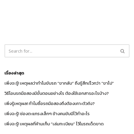
เรื่องล่าสุด
เพิ่งจะรู้! เหตุผลว่าทำไมขับรถ “ขากลับ” ถึงรู้สึกเร็วกว่า “ขาไป”
วิธีโอนรถมือสองมีขั้นตอนอย่างไร ต้องใช้เอกสารอะไรบ้าง?
เพิ่งรู้เหตุผล! ทำไมซื้อรถมือสองถึงต้องเคาะตัวถัง?
เพิ่งจะรู้! ช่องตะแกรงเล็กๆ ข้างคนขับมีไว้ทำอะไร
เพิ่งจะรู้! เหตุผลที่ห้ามเก็บ “เล่มทะเบียน” ไว้ในรถเด็ดขาด