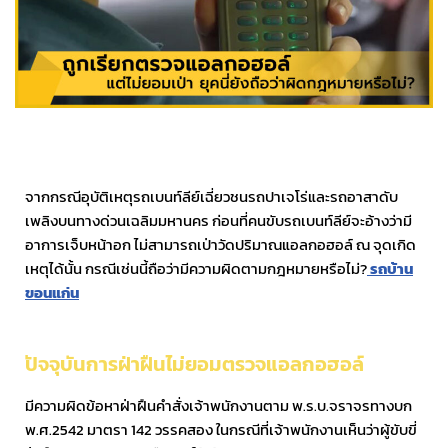
จากกรณีอุบัติเหตุรถเบนท์ลีย์เฉี่ยวชนรถปาเจโร่และรถอาสาดับ
เพลิงบนทางด่วนเฉลิมมหานคร ก่อนที่คนขับรถเบนท์ลีย์จะอ้างว่ามี
อาการเจ็บหน้าอก ไม่สามารถเป่าวัดปริมาณแอลกอฮอล์ ณ จุดเกิด
เหตุได้นั้น กรณีเช่นนี้ถือว่ามีความผิดตามกฎหมายหรือไม่?
รถบ้าน
ขอนแก่น
ปัจจุบันการฝ่าฝืนไม่ยอมตรวจแอลกอฮอล์
มีความผิดข้อหาฝ่าฝืนคำสั่งเจ้าพนักงานตาม พ.ร.บ.จราจรทางบก
พ.ศ.2542 มาตรา 142 วรรคสอง ในกรณีที่เจ้าพนักงานเห็นว่าผู้ขับขี่