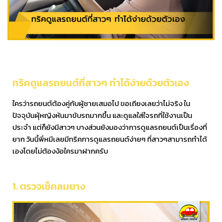
ทริคดูแลรถยนต์ที่สาวๆ ทำได้ง่ายด้วยตัวเอง
ใครว่ารถยนต์ต้องคู่กับผู้ชายเสมอไป ขอเถียงเลยว่าไม่จริง ใน
ปัจจุบันผุ้หญิงหันมาขับรถมากขึ้น และดูแลใส่ใจรถที่ใช้งานเป็น
ประจำ แต่ก็ยังมีสาวๆ บางส่วนยังมองว่าการดูแลรถยนต์เป็นเรื่องที่
ยาก วันนี้พี่หมีเลยมีทริคการดูแลรถยนต์ง่ายๆ ที่สาวๆสามารถทำได้
เองโดยไม่ต้องง้อใครมาฝากครับ
1. ตรวจเช็คลมยาง