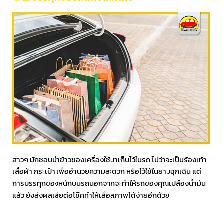
สาวๆ มักชอบนำข้าวของเครื่องใช้มาเก็บไว้ในรถ ไม่ว่าจะเป็นร้องเท้า
เสื้อผ้า กระเป๋า เพื่ออำนวยความสะดวก หรือไว้ใช้ในยามฉุกเฉิน แต่
การบรรทุกของหนักบนรถนอกจากจะทำให้รถของคุณเปลืองน้ำมัน
แล้ว ยังส่งผลเสียต่อโช๊คทำให้เสื่อสภาพได้ง่ายอีกด้วย