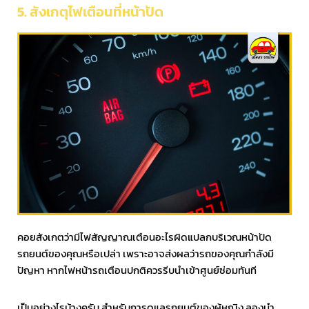
5. สังเกตุไฟเตือนที่หน้าปัด
คอยสังเกตว่ามีไฟสัญญาณเตือนอะไรผิดแปลกบริเวณหน้าปัด
รถยนต์ของคุณหรือเปล่า เพราะอาจส่งผลว่ารถของคุณกำลังมี
ปัญหา หากไฟหน้ารถเตือนปกติควรรีบนำเข้าศูนย์ซ่อมทันที
เป็นอย่างไรบ้างครับ สำหรับการดูแลรถยนต์ของผู้หญิง ลองนำ