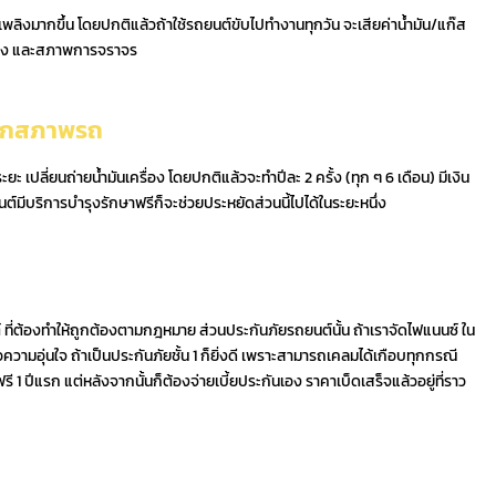
เพลิงมากขึ้น โดยปกติแล้วถ้าใช้รถยนต์ขับไปทำงานทุกวัน จะเสียค่าน้ำมัน/แก๊ส
ะทาง และสภาพการจราจร
เช็กสภาพรถ
ะ เปลี่ยนถ่ายน้ำมันเครื่อง โดยปกติแล้วจะทำปีละ 2 ครั้ง (ทุก ๆ 6 เดือน) มีเงิน
มีบริการบำรุงรักษาฟรีก็จะช่วยประหยัดส่วนนี้ไปได้ในระยะหนึ่ง
ต์ ที่ต้องทำให้ถูกต้องตามกฎหมาย ส่วนประกันภัยรถยนต์นั้น ถ้าเราจัดไฟแนนซ์ ใน
ความอุ่นใจ ถ้าเป็นประกันภัยชั้น 1 ก็ยิ่งดี เพราะสามารถเคลมได้เกือบทุกกรณี
รี 1 ปีแรก แต่หลังจากนั้นก็ต้องจ่ายเบี้ยประกันเอง ราคาเบ็ดเสร็จแล้วอยู่ที่ราว