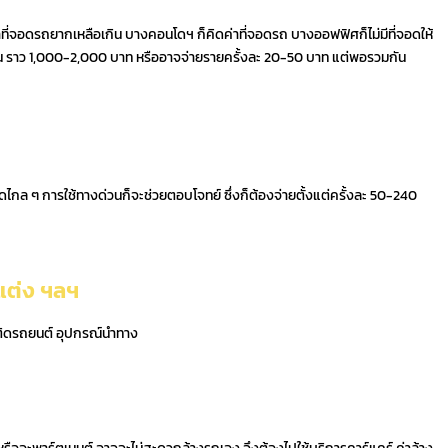
่จอดรถยากเหลือเกิน บางคอนโดฯ ก็คิดค่าที่จอดรถ บางออฟฟิศก็ไม่มีที่จอดให้
อน ราว 1,000-2,000 บาท หรืออาจจ่ายรายครั้งละ 20-50 บาท แต่พอรวมกัน
ดไกล ๆ การใช้ทางด่วนก็จะช่วยตอบโจทย์ ซึ่งก็ต้องจ่ายตั้งแต่ครั้งละ 50-240
แต่ง ฯลฯ
งติดรถยนต์ อุปกรณ์นำทาง