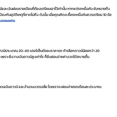
นดาวน์และเงินผ่อนรายเดือนที่ต้องเตรียมเอาไว้เท่านั้น หากแต่รถหนึ่งคัน ยังหมายถึง
องกันอุบัติเหตุที่คาดไม่ถึง ดังนั้น เมื่อคุณคิดจะซื้อรถหนึ่งคันควรเตรียม 10 ข้อ
านขอนแก่น
าวน์ประมาณ 20-40 เปอร์เซ็นต์ของราคารถ ถ้าเลือกดาวน์น้อยกว่า 20
เพราะยิ่งวางเงินดาวน์สูงเท่าไร ก็ยิ่งผ่อนจ่ายค่างวดได้สบายขึ้น
จำนวนเงินดาวน์ และจำนวนงวดเฉลี่ย โดยเราจะผ่อนจ่ายรถเดือนละประมาณ