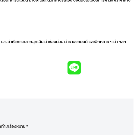
รืออะพาร์ตเมนต์ อาจจะไม่สะดวกล้างรถเอง จึงต้องไปใช้บริการคาร์แคร์ ค่าล้าง
ฎจราจร ค่าเรียกรถลากฉุกเฉิน ค่าซ่อมด่วน ค่ายางรถยนต์ และอีกหลาย ๆ ค่า ฯลฯ
ูกทำเครื่องหมาย
*