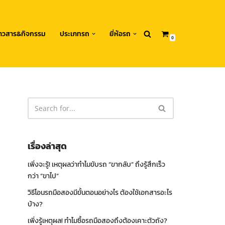
่าวสาร&กิจกรรม
ประเภทรถ
ยี่ห้อรถ
0
เรื่องล่าสุด
เพิ่งจะรู้! เหตุผลว่าทำไมขับรถ “ขากลับ” ถึงรู้สึกเร็ว
กว่า “ขาไป”
วิธีโอนรถมือสองมีขั้นตอนอย่างไร ต้องใช้เอกสารอะไร
บ้าง?
เพิ่งรู้เหตุผล! ทำไมซื้อรถมือสองถึงต้องเคาะตัวถัง?