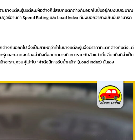
ราะยางแต่ละรุ่นแต่ละยี่ห้อต่างก็มีสเปกแตกต่างกันออกไปขึ้นอยู่กับงบประมาณ
ดูวิธีอ่านค่า Speed Rating และ Load Index ที่บ่งบอกว่ายางเส้นนั้นสามารถ
างกันออกไป จึงเป็นสาเหตุว่าทำไมยางแต่ละรุ่นจึงมีราคาที่แตกต่างกันตั้งแต่
รุ่นนอกจากจะต้องคำนึงถึงขนาดยางที่เหมาะสมกับล้อแล้วนั้น สิ่งหนึ่งที่จำเป็น
่มักจะระบุควบคู่ไปกับ “ค่าดัชนีการรับน้ำหนัก” (Load Index) นั่นเอง