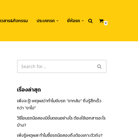
่าวสาร&กิจกรรม
ประเภทรถ
ยี่ห้อรถ
0
เรื่องล่าสุด
เพิ่งจะรู้! เหตุผลว่าทำไมขับรถ “ขากลับ” ถึงรู้สึกเร็ว
กว่า “ขาไป”
วิธีโอนรถมือสองมีขั้นตอนอย่างไร ต้องใช้เอกสารอะไร
บ้าง?
เพิ่งรู้เหตุผล! ทำไมซื้อรถมือสองถึงต้องเคาะตัวถัง?