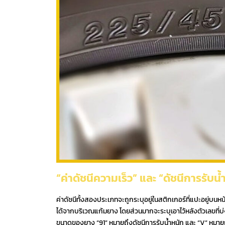
“ค่าดัชนีความเร็ว” และ “ดัชนีการรับน
ค่าดัชนีทั้งสองประเภทจะถูกระบุอยู่ในสติกเกอร์ที่แปะอยู่บนห
ได้จากบริเวณแก้มยาง โดยส่วนมากจะระบุเอาไว้หลังตัวเลขที่
ขนาดของยาง “91” หมายถึงดัชนีการรับน้ำหนัก และ “V” หมายถ