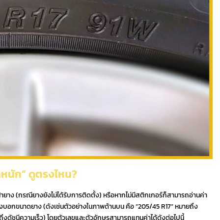
้ำหนัก” ดูตรงไหน?
น้ายาง (กรณียางยังไม่ได้รับการติดตั้ง) หรือหากไม่มีสติกเกอร์ก็สามารถอ่านค่า
บ่งบอกขนาดยาง (ดังเช่นตัวอย่างในภาพด้านบน คือ “205/45 R17” หมายถึง
ึงดัชนีความเร็ว) โดยตัวเลขและตัวอักษรสามารถแทนค่าได้ดังต่อไปนี้