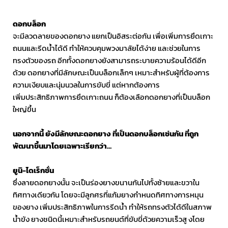
ดอกบล็อก
จะมีลวดลายของดอกยาง แยกเป็นอิสระต่อกัน เพื่อเพิ่มการยึดเกาะ
ถนนและรีดน้ำได้ดี ทำให้ควบคุมพวงมาลัยได้ง่าย และช่วยในการ
ทรงตัวของรถ อีกทั้งดอกยางยังสามารถระบายความร้อนได้ดีอีก
ด้วย ดอกยางที่มีลักษณะเป็นบล็อกเล็กๆ เหมาะสำหรับผู้ที่ต้องการ
ความเงียบและนุ่มนวลในการขับขี่ แต่หากต้องการ
เพิ่มประสิทธิภาพการยึดเกาะถนน ก็ต้องเลือกดอกยางที่เป็นบล็อก
ใหญ่ขึ้น
นอกจากนี้ ยังมีลักษณะดอกยาง ที่เป็นดอกบล็อกเช่นกัน ที่ถูก
พัฒนาขึ้นมาโดยเฉพาะเรียกว่า…
ยูนิ-ไดเร็กชั่น
ซึ่งลายดอกยางนั้น จะเป็นร่องยางขนานกันไปทั้งซ้ายและขวาใน
ทิศทางเดียวกัน โดยจะมีลูกศรที่แก้มยางกำหนดทิศทางการหมุน
ของยาง เพิ่มประสิทธิภาพในการรีดน้ำ ทำให้รถทรงตัวได้ดีในสภาพ
น้ำขัง ยางชนิดนี้เหมาะสำหรับรถยนต์ที่ขับขี่ด้วยความเร็วสู งโดย