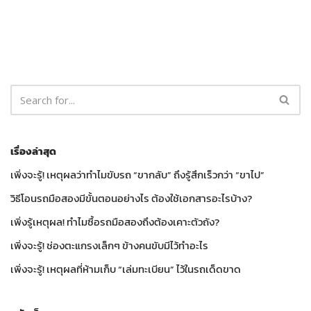
เรื่องล่าสุด
เพิ่งจะรู้! เหตุผลว่าทำไมขับรถ “ขากลับ” ถึงรู้สึกเร็วกว่า “ขาไป”
วิธีโอนรถมือสองมีขั้นตอนอย่างไร ต้องใช้เอกสารอะไรบ้าง?
เพิ่งรู้เหตุผล! ทำไมซื้อรถมือสองถึงต้องเคาะตัวถัง?
เพิ่งจะรู้! ช่องตะแกรงเล็กๆ ข้างคนขับมีไว้ทำอะไร
เพิ่งจะรู้! เหตุผลที่ห้ามเก็บ “เล่มทะเบียน” ไว้ในรถเด็ดขาด