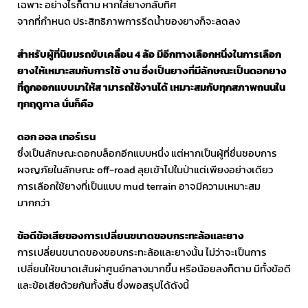
เฉพาะ อย่างไรก็ตาม หากใส่ยางกลับทิศ
จากที่กำหนด ประสิทธิภาพการรีดน้ำของยางก็จะลดลง
สำหรับผู้ที่นิยมรถขับเคลื่อน
4
ล้อ
มีอีกทางเลือกหนึ่งในการเลือก
ยางให้เหมาะสมกับการใช้ งาน ซึ่งเป็นยางที่มีลักษณะเป็นดอกยาง
ที่ถูกออกแบบมาให้ส ามารถใช้งานได้ เหมาะสมกับทุกสภาพถนนใน
ทุกฤดูกาล นั่นก็คือ
ดอก ออล เทอร์เรน
ซึ่งเป็นลักษณะดอกบล็อกอีกแบบหนึ่ง แต่หากเป็นผู้ที่ชื่นชอบการ
ผจญภัยในลักษณะ off-road ลุยเข้าไปในป่าแต่เพียงอย่างเดียว
การเลือกใช้ยางที่เป็นแบบ mud terrain อาจมีความเหมาะสม
มากกว่า
ข้อดีข้อเสียของการเปลี่ยนขนาดขอบกระทะล้อและยาง
การเปลี่ยนขนาดของขอบกระทะล้อและยางนั้น ไม่ว่าจะเป็นการ
เปลี่ยนให้ขนาดเส้นผ่าศูนย์กลางมากขึ้น หรือน้อยลงก็ตาม มีทั้งข้อดี
และข้อเสียด้วยกันทั้งสิ้น ซึ่งพอสรุปได้ดังนี้