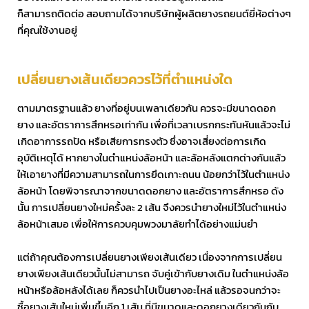
ก็สามารถติดต่อ สอบถามได้จากบริษัทผู้ผลิตยางรถยนต์ยี่ห้อต่างๆ
ที่คุณใช้งานอยู่
เปลี่ยนยางเส้นเดียวควรไว้ที่ตำแหน่งใด
ตามมาตรฐานแล้ว ยางที่อยู่บนเพลาเดียวกัน ควรจะมีขนาดดอก
ยาง และอัตราการสึกหรอเท่ากัน เพื่อที่เวลาเบรกกระทันหันแล้วจะไม่
เกิดอาการรถปัด หรือเสียการทรงตัว ซึ่งอาจเสี่ยงต่อการเกิด
อุบัติเหตุได้ หากยางในตำแหน่งล้อหน้า และล้อหลังแตกต่างกันแล้ว
ให้เอายางที่มีความสามารถในการยึดเกาะถนน น้อยกว่าไว้ในตำแหน่ง
ล้อหน้า โดยพิจารณาจากขนาดดอกยาง และอัตราการสึกหรอ ดัง
นั้น การเปลี่ยนยางใหม่ครั้งละ 2 เส้น จึงควรนำยางใหม่ไว้ในตำแหน่ง
ล้อหน้าเสมอ เพื่อให้การควบคุมพวงมาลัยทำได้อย่างแม่นยำ
แต่ถ้าคุณต้องการเปลี่ยนยางเพียงเส้นเดียว เนื่องจากการเปลี่ยน
ยางเพียงเส้นเดียวนั้นไม่สามารถ จับคู่เข้ากับยางเดิม ในตำแหน่งล้อ
หน้าหรือล้อหลังได้เลย ก็ควรนำไปเป็นยางอะไหล่ แล้วรอจนกว่าจะ
ซื้อยางเส้นใหม่เพิ่มขึ้นอีก 1 เส้น ที่มีขนาดและดอกยางเดียวกันกับ