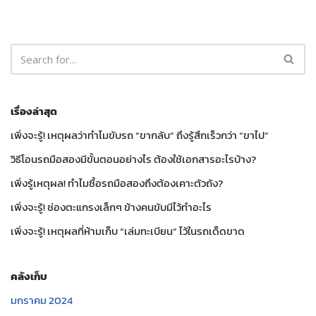
เรื่องล่าสุด
เพิ่งจะรู้! เหตุผลว่าทำไมขับรถ “ขากลับ” ถึงรู้สึกเร็วกว่า “ขาไป”
วิธีโอนรถมือสองมีขั้นตอนอย่างไร ต้องใช้เอกสารอะไรบ้าง?
เพิ่งรู้เหตุผล! ทำไมซื้อรถมือสองถึงต้องเคาะตัวถัง?
เพิ่งจะรู้! ช่องตะแกรงเล็กๆ ข้างคนขับมีไว้ทำอะไร
เพิ่งจะรู้! เหตุผลที่ห้ามเก็บ “เล่มทะเบียน” ไว้ในรถเด็ดขาด
คลังเก็บ
มกราคม 2024