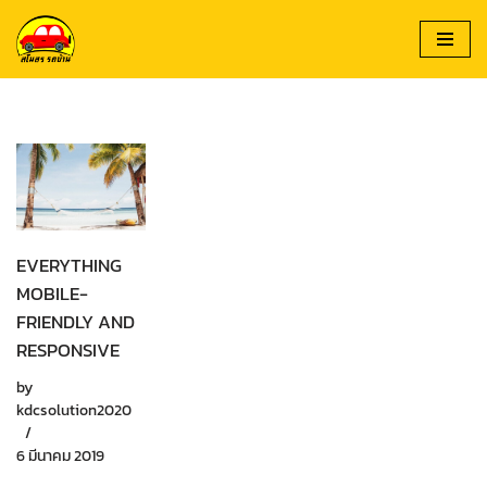
Skip
to
content
EVERYTHING
MOBILE-
FRIENDLY AND
RESPONSIVE
by
kdcsolution2020
6 มีนาคม 2019