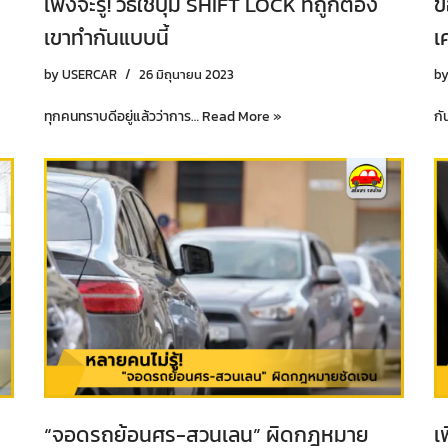
เพิ่งจะรู้! วิธีใช้ปุ่ม SHIFT LOCK ที่ถูกต้อง
ข
เขาทำกันแบบนี้
เ
by
USERCAR
26 มิถุนายน 2023
b
ทุกคนทราบดีอยู่แล้วว่าการ…
Read More »
กั
“จอดรถย้อนศร-สวนเลน” ผิดกฎหมาย
เ