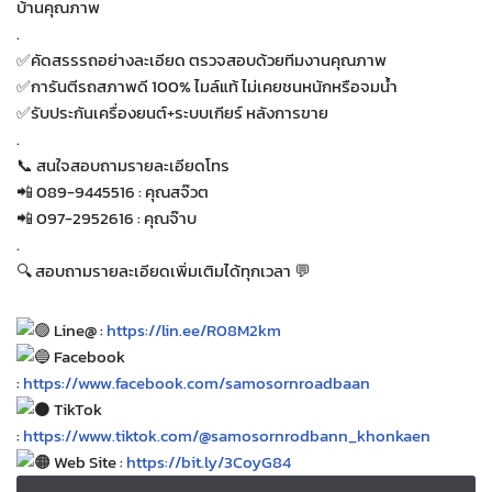
บ้านคุณภาพ
.
✅คัดสรรรถอย่างละเอียด ตรวจสอบด้วยทีมงานคุณภาพ
✅การันตีรถสภาพดี 100% ไมล์แท้ ไม่เคยชนหนักหรือจมน้ำ
✅รับประกันเครื่องยนต์+ระบบเกียร์ หลังการขาย
.
📞 สนใจสอบถามรายละเอียดโทร
📲 089-9445516 : คุณสจ๊วต
📲 097-2952616 : คุณจ๊าบ
.
🔍 สอบถามรายละเอียดเพิ่มเติมได้ทุกเวลา 💬
Line@ :
https://lin.ee/R08M2km
Facebook
:
https://www.facebook.com/samosornroadbaan
TikTok
:
https://www.tiktok.com/@samosornrodbann_khonkaen
Web Site :
https://bit.ly/3CoyG84