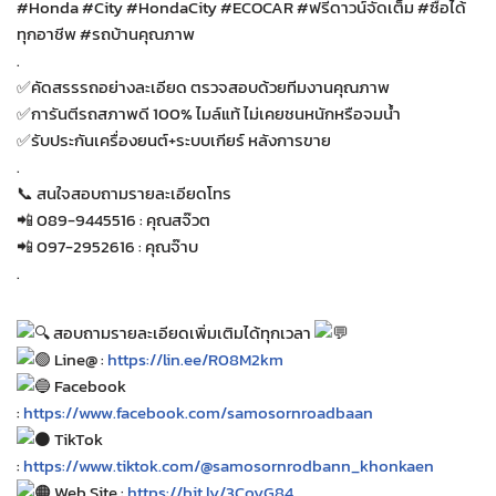
#Honda #City #HondaCity #ECOCAR #ฟรีดาวน์จัดเต็ม #ซื้อได้
ทุกอาชีพ #รถบ้านคุณภาพ
.
✅คัดสรรรถอย่างละเอียด ตรวจสอบด้วยทีมงานคุณภาพ
✅การันตีรถสภาพดี 100% ไมล์แท้ ไม่เคยชนหนักหรือจมน้ำ
✅รับประกันเครื่องยนต์+ระบบเกียร์ หลังการขาย
.
📞 สนใจสอบถามรายละเอียดโทร
📲 089-9445516 : คุณสจ๊วต
📲 097-2952616 : คุณจ๊าบ
.
สอบถามรายละเอียดเพิ่มเติมได้ทุกเวลา
Line@ :
https://lin.ee/R08M2km
Facebook
:
https://www.facebook.com/samosornroadbaan
TikTok
:
https://www.tiktok.com/@samosornrodbann_khonkaen
Web Site :
https://bit.ly/3CoyG84