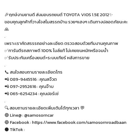
🎉ฤกษ์งามยามดี ส่งมอบรถยนต์ TOYOTA VIOS 1.5E 2012✨
ขอบคุณลูกค้าที่วางใจสโมสรรถบ้าน รวยๆเฮงๆ เดินทางปลอดภัยนะคะ
🙏
.
เพราะเราคัดสรรรถอย่างละเอียด ตรวจสอบด้วยทีมงานคุณภาพ
✅การันตีรถสภาพดี 100% ไมล์แท้ ไม่เคยชนหนักหรือจมน้ำ
✅รับประกันเครื่องยนต์+ระบบเกียร์ หลังการขาย
.
📞 สนใจสอบถามรายละเอียดโทร
📲 089-9445516 : คุณสจ๊วต
📲 097-2952616 : คุณจ๊าบ
📲 065-6254234 : คุณปอร์เช่
.
🔍 สอบถามรายละเอียดเพิ่มเติมได้ทุกเวลา 💬
🟢 Line@ : @samosorncar
🔵 Facebook : https://www.facebook.com/samosornroadbaan
⚫️ TikTok :