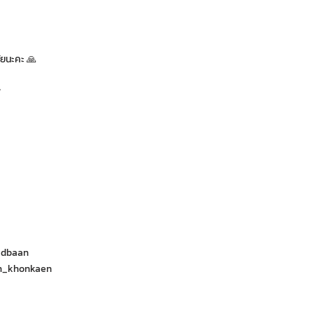
ัยนะคะ 🙏
พ
adbaan
nn_khonkaen