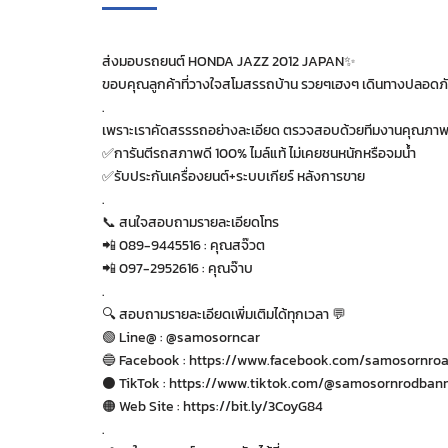
ส่งมอบรถยนต์ HONDA JAZZ 2012 JAPAN✨
ขอบคุณลูกค้าที่วางใจสโมสรรถบ้าน รวยๆเฮงๆ เดินทางปลอดภ
.
เพราะเราคัดสรรรถอย่างละเอียด ตรวจสอบด้วยทีมงานคุณภา
✅การันตีรถสภาพดี 100% ไมล์แท้ ไม่เคยชนหนักหรือจมน้ำ
✅รับประกันเครื่องยนต์+ระบบเกียร์ หลังการขาย
.
📞 สนใจสอบถามรายละเอียดโทร
📲 089-9445516 : คุณสจ๊วต
📲 097-2952616 : คุณจ๊าบ
.
🔍 สอบถามรายละเอียดเพิ่มเติมได้ทุกเวลา 💬
🟢 Line@ : @samosorncar
🔵 Facebook : https://www.facebook.com/samosornro
⚫️ TikTok : https://www.tiktok.com/@samosornrodba
🟠 Web Site : https://bit.ly/3CoyG84
.