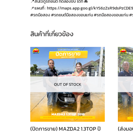
📍สนใจดูรถยนต์ ทดลองขับ ได้ที่ 🚘
📌แผนที่ : https://maps.app.goo.gl/kYS6zZsR9dsPzCDE
#รถมือสอง #รถยนต์มือสองขอนแก่น #รถมือสองขอนแก่น #ร
สินค้าที่เกี่ยวข้อง
OUT OF STOCK
(ปิดการขาย) MAZDA2 1.3TOP ปี
(ส่งม