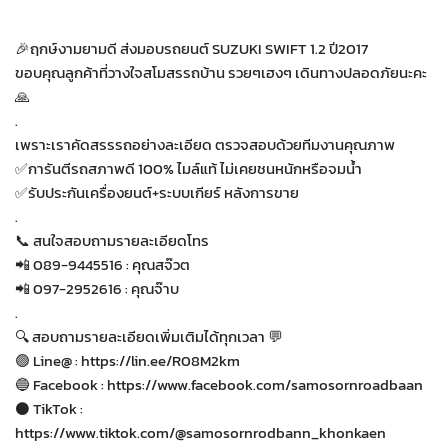
🎉ฤกษ์งามยามดี ส่งมอบรถยนต์ SUZUKI SWIFT 1.2 ปี2017
ขอบคุณลูกค้าที่วางใจสโมสรรถบ้าน รวยๆเฮงๆ เดินทางปลอดภัยนะคะ
🙏
.
เพราะเราคัดสรรรถอย่างละเอียด ตรวจสอบด้วยทีมงานคุณภาพ
✅การันตีรถสภาพดี 100% ไมล์แท้ ไม่เคยชนหนักหรือจมน้ำ
✅รับประกันเครื่องยนต์+ระบบเกียร์ หลังการขาย
.
📞 สนใจสอบถามรายละเอียดโทร
📲 089-9445516 : คุณสจ๊วต
📲 097-2952616 : คุณจ๊าบ
.
🔍 สอบถามรายละเอียดเพิ่มเติมได้ทุกเวลา 💬
🟢 Line@ : https://lin.ee/R08M2km
🔵 Facebook : https://www.facebook.com/samosornroadbaan
⚫️ TikTok :
https://www.tiktok.com/@samosornrodbann_khonkaen